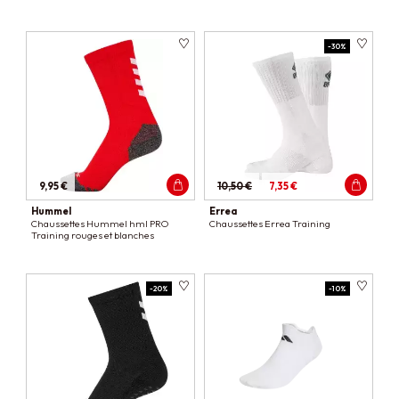
-30%
9,95 €
10,50 €
7,35 €
Hummel
Errea
Chaussettes Hummel hml PRO
Chaussettes Errea Training
Training rouges et blanches
-20%
-10%