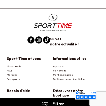
Suivez
notre actualité !
Sport-Time et vous
Informations utiles
Mon compte
A propos
FAQ
Plan du site
Marques
Mentions légales
Bons plans
Politiques de confidentialité
Besoin d'aide
Découvrez notre
boutique
Condition d'utilisation
26 rue de la Fauconnière
Livraison et retrait
Filtrer
38170 Seyssinet Pariset