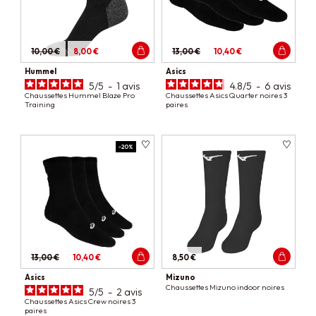
10,00 €
8,00 €
13,00 €
10,40 €
Hummel
Asics
5
/
5
-
1
avis
4.8
/
5
-
6
avis
Chaussettes Hummel Blaze Pro
Chaussettes Asics Quarter noires 3
Training
paires
-20%
13,00 €
10,40 €
8,50 €
Asics
Mizuno
Chaussettes Mizuno indoor noires
5
/
5
-
2
avis
Chaussettes Asics Crew noires 3
paires