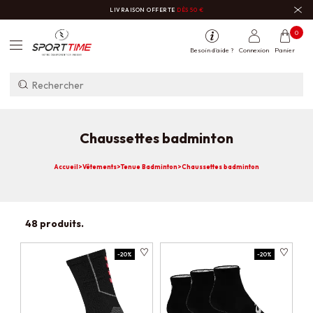
LIVRAISON OFFERTE
DÈS 50 €
0
Besoin d'aide ?
Connexion
Panier
Chaussettes badminton
Accueil
>
Vêtements
>
Tenue Badminton
>
Chaussettes badminton
48 produits.
-20%
-20%