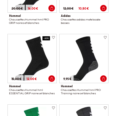
20,00 €
16,00 €
12,00 €
10,80 €
Hummel
Adidas
Chaussettes Hummel hml PRO
Chaussettes adidas matelassée
GRIP noires et blanches
basses
-20%
15,00 €
12,00 €
9,95 €
Hummel
Hummel
Chaussettes Hummel hml
Chaussettes Hummel hml PRO
ESSENTIAL GRIP noires et blanches
Training noires et blanches