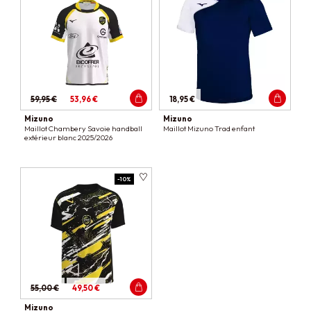
59,95 €
53,96 €
18,95 €
Mizuno
Mizuno
Maillot Chambery Savoie handball
Maillot Mizuno Trad enfant
extérieur blanc 2025/2026
-10%
55,00 €
49,50 €
Mizuno