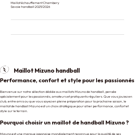
Maillot échauffement Chambery
Savoie handball 2025/2026
Maillot Mizuno handball
Performance, confort et style pour les passionnés
Bienvenue sur notre sélection dédiée aux maillots Mizuno de handball, pensée
spécialement pour les passionnés, amateurs et pratiquants réguliers. Que vous jouiez en
club, entre amis ou que vous soyez en pleine préparation pour la prochaine saison, le
maillot de handball Mizuno est un choix stratégique pour allier performance, confort et
style sur le terrain.
Pourquoi choisir un maillot de handball Mizuno ?
Mizuno est une marque japonaise mondialement reconnue pour la qualité de ses