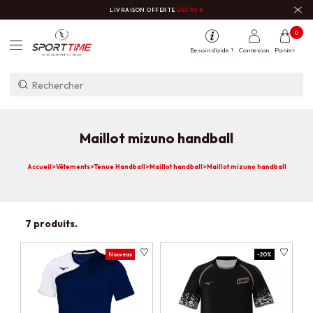
LIVRAISON OFFERTE
DÈS 50 €
0
Besoin d'aide ?
Connexion
Panier
Maillot mizuno handball
Accueil
>
Vêtements
>
Tenue Handball
>
Maillot handball
>
Maillot mizuno handball
7 produits.
Nouveau
-20%