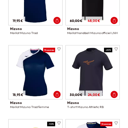
19,95 €
60,00 €
48,00 €
Mizuno
Mizuno
Maillot Mizuno Trad
Maillot handball Mizuno officiel LNH
Nouveau
-20%
18,95 €
30,00 €
24,00 €
Mizuno
Mizuno
Maillot Mizuno Trad femme
T-shirt Mizuno Athletic RB
-10%
Nouveau