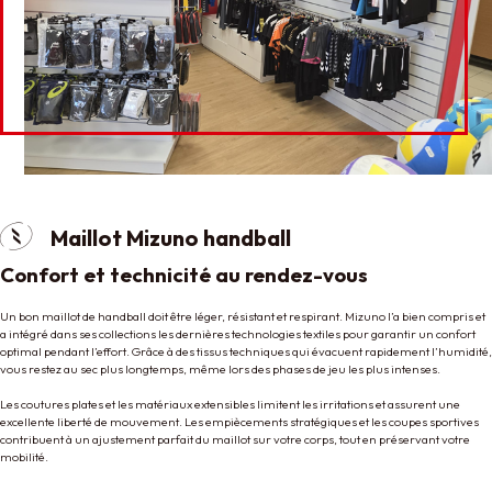
Maillot Mizuno handball
Confort et technicité au rendez-vous
Un bon maillot de handball doit être léger, résistant et respirant. Mizuno l’a bien compris et
a intégré dans ses collections les dernières technologies textiles pour garantir un confort
optimal pendant l’effort. Grâce à des tissus techniques qui évacuent rapidement l’humidité,
vous restez au sec plus longtemps, même lors des phases de jeu les plus intenses.
Les coutures plates et les matériaux extensibles limitent les irritations et assurent une
excellente liberté de mouvement. Les empiècements stratégiques et les coupes sportives
contribuent à un ajustement parfait du maillot sur votre corps, tout en préservant votre
mobilité.