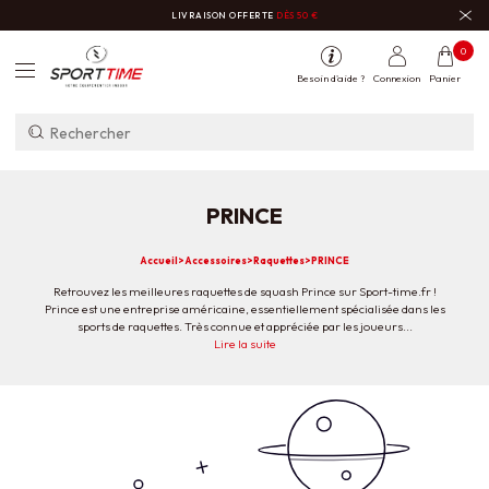
LIVRAISON OFFERTE
DÈS 50 €
0
Besoin d'aide ?
Connexion
Panier
PRINCE
Accueil
>
Accessoires
>
Raquettes
>
PRINCE
Retrouvez les meilleures raquettes de squash Prince sur Sport-time.fr !
Prince est une entreprise américaine, essentiellement spécialisée dans les
sports de raquettes. Très connue et appréciée par les joueurs...
Retrouvez les meilleures raquettes de squash Prince sur Sport-time.fr !
Lire la suite
Prince est une entreprise américaine, essentiellement spécialisée dans les
sports de raquettes. Très connue et appréciée par les joueurs professionnels,
découvrez une gamme à vous couper le souffle ! À votre tour, équipez-vous
comme un champion !