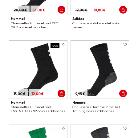
20,00 €
16,00 €
12,00 €
10,80 €
Hummel
Adidas
Chaussettes Hummel hml PRO
Chaussettes adidas matelassée
GRIP noires et blanches
basses
-20%
15,00 €
12,00 €
9,95 €
Hummel
Hummel
Chaussettes Hummel hml
Chaussettes Hummel hml PRO
ESSENTIAL GRIP noires et blanches
Training noires et blanches