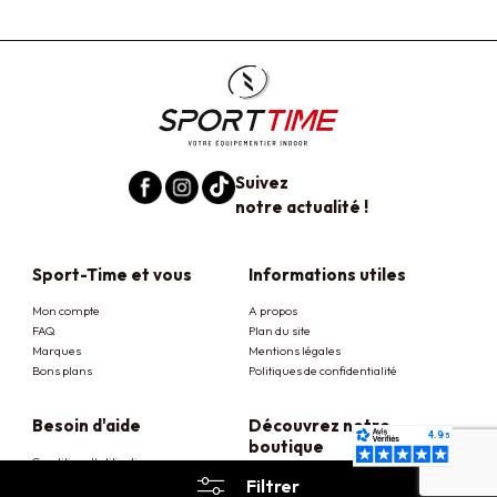
Suivez
notre actualité !
Sport-Time et vous
Informations utiles
Mon compte
A propos
FAQ
Plan du site
Marques
Mentions légales
Bons plans
Politiques de confidentialité
Besoin d'aide
Découvrez notre
boutique
Condition d'utilisation
26 rue de la Fauconnière
Livraison et retrait
Filtrer
38170 Seyssinet Pariset