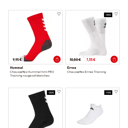
-30%
9,95 €
10,50 €
7,35 €
Hummel
Errea
Chaussettes Hummel hml PRO
Chaussettes Errea Training
Training rouges et blanches
-20%
-10%