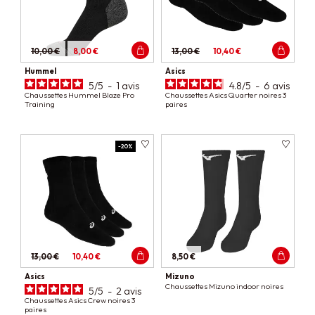
10,00 €
8,00 €
13,00 €
10,40 €
Hummel
Asics
5
/
5
-
1
avis
4.8
/
5
-
6
avis
Chaussettes Hummel Blaze Pro
Chaussettes Asics Quarter noires 3
Training
paires
-20%
13,00 €
10,40 €
8,50 €
Asics
Mizuno
Chaussettes Mizuno indoor noires
5
/
5
-
2
avis
Chaussettes Asics Crew noires 3
paires