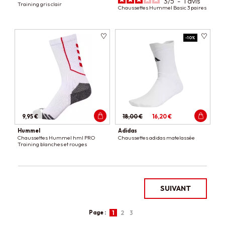
3
/
5
-
1
avis
Training gris clair
Chaussettes Hummel Basic 3 paires
-10%
9,95 €
18,00 €
16,20 €
Hummel
Adidas
Chaussettes Hummel hml PRO
Chaussettes adidas matelassée
Training blanches et rouges
SUIVANT
Page :
1
2
3