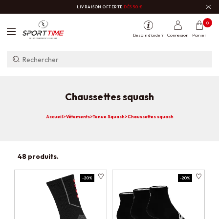
LIVRAISON OFFERTE
DÈS 50 €
0
Besoin d'aide ?
Connexion
Panier
Chaussettes squash
Accueil
>
Vêtements
>
Tenue Squash
>
Chaussettes squash
48 produits.
-20%
-20%