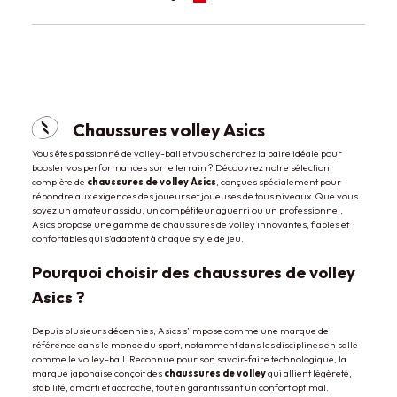
Chaussures volley Asics
Vous êtes passionné de volley-ball et vous cherchez la paire idéale pour
booster vos performances sur le terrain ? Découvrez notre sélection
complète de
chaussures de volley Asics
, conçues spécialement pour
répondre aux exigences des joueurs et joueuses de tous niveaux. Que vous
soyez un amateur assidu, un compétiteur aguerri ou un professionnel,
Asics propose une gamme de chaussures de volley innovantes, fiables et
confortables qui s'adaptent à chaque style de jeu.
Pourquoi choisir des chaussures de volley
Asics ?
Depuis plusieurs décennies, Asics s’impose comme une marque de
référence dans le monde du sport, notamment dans les disciplines en salle
comme le volley-ball. Reconnue pour son savoir-faire technologique, la
marque japonaise conçoit des
chaussures de volley
qui allient légèreté,
stabilité, amorti et accroche, tout en garantissant un confort optimal.