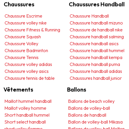
Chaussures
Chaussures Handball
Chaussure Escrime
Chaussure Handball
Chaussure volley nike
Chaussure handball mizuno
Chaussure Fitness & Running
Chaussure de handball nike
Chaussure Squash
Chaussure handball salming
Chaussure Volley
Chaussure handball asics
Chaussure Badminton
Chaussure handball hummel
Chaussure Tennis
Chaussure handball kempa
Chaussure volley adidas
Chaussure handball puma
Chaussure volley asics
Chaussure handball adidas
Chaussure tennis de table
Chaussures handball junior
Vêtements
Ballons
Maillot hummel handball
Ballons de beach volley
Maillot volley homme
Ballons de volley-ball
Short handball hummel
Ballons de handball
Short select handball
Ballon de volley-ball Mikasa
short volley femme
Ballons de volley-ball Molten