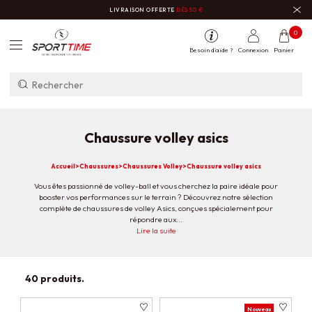
LIVRAISON OFFERTE
DÈS 50 €
0
Besoin d'aide ?
Connexion
Panier
Chaussure volley asics
Accueil
>
Chaussures
>
Chaussures Volley
>
Chaussure volley asics
Vous êtes passionné de volley-ball et vous cherchez la paire idéale pour
booster vos performances sur le terrain ? Découvrez notre sélection
complète de chaussures de volley Asics, conçues spécialement pour
répondre aux...
Vous êtes passionné de volley-ball et vous cherchez la paire idéale pour
Lire la suite
booster vos performances sur le terrain ? Découvrez notre sélection
complète de
chaussures de volley Asics
, conçues spécialement pour
répondre aux exigences des joueurs et joueuses de tous niveaux. Que vous
soyez un amateur assidu, un compétiteur aguerri ou un professionnel,
40 produits.
Asics propose une gamme de chaussures de volley innovantes, fiables et
confortables qui s'adaptent à chaque style de jeu.
Nouveau