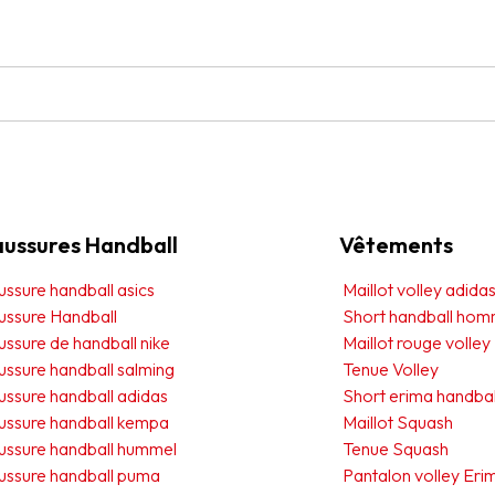
ussures Handball
Vêtements
ssure handball asics
Maillot volley adida
ussure Handball
Short handball ho
ssure de handball nike
Maillot rouge volley
ssure handball salming
Tenue Volley
ssure handball adidas
Short erima handbal
ussure handball kempa
Maillot Squash
ussure handball hummel
Tenue Squash
ussure handball puma
Pantalon volley Eri