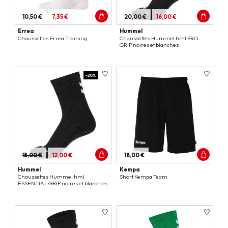
10,50 €
7,35 €
20,00 €
16,00 €
Errea
Hummel
Chaussettes Errea Training
Chaussettes Hummel hml PRO
GRIP noires et blanches
-20%
15,00 €
12,00 €
18,00 €
Hummel
Kempa
Chaussettes Hummel hml
Short Kempa Team
ESSENTIAL GRIP noires et blanches