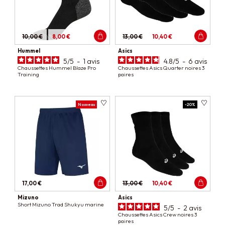
10,00 €
8,00 €
13,00 €
10,40 €
Hummel
Asics
5
/
5
-
1
avis
4.8
/
5
-
6
avis
Chaussettes Hummel Blaze Pro
Chaussettes Asics Quarter noires 3
Training
paires
Nouveau
-20%
17,00 €
13,00 €
10,40 €
Mizuno
Asics
Short Mizuno Trad Shukyu marine
5
/
5
-
2
avis
Chaussettes Asics Crew noires 3
paires