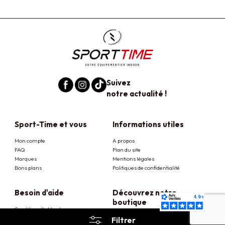
Suivez
notre actualité !
Sport-Time et vous
Informations utiles
Mon compte
A propos
FAQ
Plan du site
Marques
Mentions légales
Bons plans
Politiques de confidentialité
Besoin d'aide
Découvrez notre
boutique
Condition d'utilisation
26 rue de la Fauconnière
Livraison et retrait
Filtrer
38170 Seyssinet Pariset