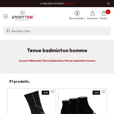
LIVRAISON OFFERTE
DÈS 50 €
0
Besoin d'aide ?
Connexion
Panier
Tenue badminton homme
Accueil
>
Vêtements
>
Tenue Badminton
>
Tenue badminton homme
91 produits.
-20%
-20%