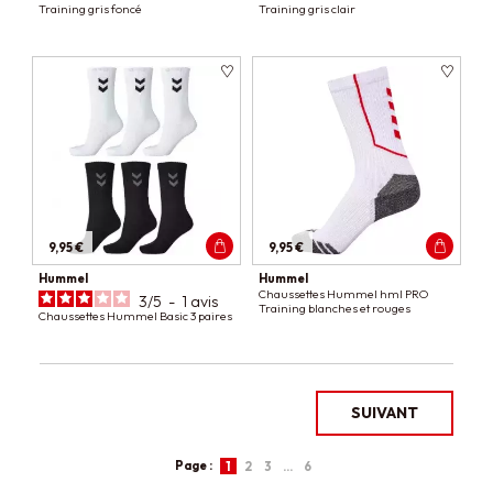
Training gris foncé
Training gris clair
9,95 €
9,95 €
Hummel
Hummel
Chaussettes Hummel hml PRO
3
/
5
-
1
avis
Training blanches et rouges
Chaussettes Hummel Basic 3 paires
SUIVANT
Page :
1
2
3
…
6