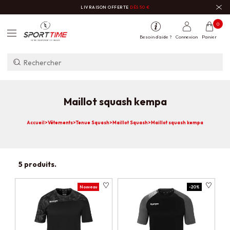
LIVRAISON OFFERTE
DÈS 50 €
0
Besoin d'aide ?
Connexion
Panier
Maillot squash kempa
Accueil
>
Vêtements
>
Tenue Squash
>
Maillot Squash
>
Maillot squash kempa
5 produits.
Nouveau
-20%