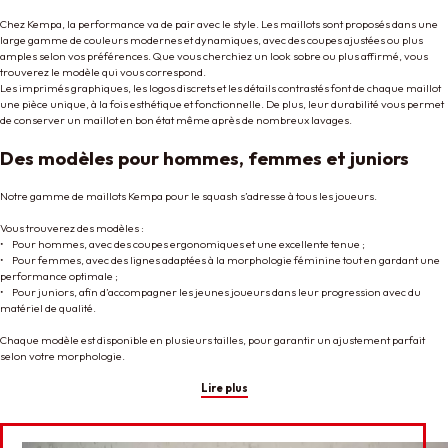
Chez Kempa, la performance va de pair avec le style. Les maillots sont proposés dans une
large gamme de couleurs modernes et dynamiques, avec des coupes ajustées ou plus
amples selon vos préférences. Que vous cherchiez un look sobre ou plus affirmé, vous
trouverez le modèle qui vous correspond.
Les imprimés graphiques, les logos discrets et les détails contrastés font de chaque maillot
une pièce unique, à la fois esthétique et fonctionnelle. De plus, leur durabilité vous permet
de conserver un maillot en bon état même après de nombreux lavages.
Des modèles pour hommes, femmes et juniors
Notre gamme de maillots Kempa pour le squash s’adresse à tous les joueurs.
Vous trouverez des modèles :
• Pour hommes, avec des coupes ergonomiques et une excellente tenue ;
• Pour femmes, avec des lignes adaptées à la morphologie féminine tout en gardant une
performance optimale ;
• Pour juniors, afin d’accompagner les jeunes joueurs dans leur progression avec du
matériel de qualité.
Chaque modèle est disponible en plusieurs tailles, pour garantir un ajustement parfait
selon votre morphologie.
Lire plus
Complétez votre tenue de squash avec Kempa