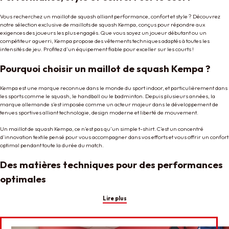
Vous recherchez un maillot de squash alliant performance, confort et style ? Découvrez
notre sélection exclusive de maillots de squash Kempa, conçus pour répondre aux
exigences des joueurs les plus engagés. Que vous soyez un joueur débutant ou un
compétiteur aguerri, Kempa propose des vêtements techniques adaptés à toutes les
intensités de jeu. Profitez d’un équipement fiable pour exceller sur les courts !
Pourquoi choisir un maillot de squash Kempa ?
Kempa est une marque reconnue dans le monde du sport indoor, et particulièrement dans
les sports comme le squash, le handball ou le badminton. Depuis plusieurs années, la
marque allemande s’est imposée comme un acteur majeur dans le développement de
tenues sportives alliant technologie, design moderne et liberté de mouvement.
Un maillot de squash Kempa, ce n’est pas qu’un simple t-shirt. C’est un concentré
d’innovation textile pensé pour vous accompagner dans vos efforts et vous offrir un confort
optimal pendant toute la durée du match.
Des matières techniques pour des performances
optimales
Lire plus