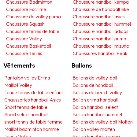
Chaussure Badminton
Chaussure handball kempa
Chaussure Escrime
Chaussure de handball nike
Chaussure de volley puma
Chaussure handball asics
Chaussure Squash
Chaussure handball hummel
Chaussure tennis de table
Chaussure handball adidas
Chaussure Volley
Chaussure handball puma
Chaussure Basketball
Chaussure handball mizuno
Chaussure Tennis
Chaussures handball Peak
Vêtements
Ballons
Pantalon volley Erima
Ballons de volley-ball
Maillot Volley
Ballons de handball
Tenue tennis de table enfant
Ballons de beach volley
Chaussettes handball Asics
Ballon erima handball
Short tennis de table
Ballon handball select
Short select handball
Ballon handball hummel
short tennis de table femme
Ballons de volley-ball Molten
Maillot badminton homme
Ballon volley molten
Tenue Volley
Ballon handball kempa