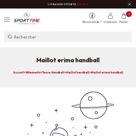
LIVRAISON OFFERTE
DÈS 50 €
0
Besoin d'aide ?
Connexion
Panier
Maillot erima handball
Accueil
>
Vêtements
>
Tenue Handball
>
Maillot handball
>
Maillot erima handball