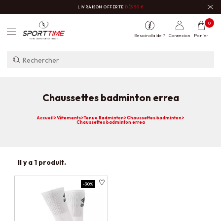
LIVRAISON OFFERTE
DÈS 50 €
0
Besoin d'aide ?
Connexion
Panier
Chaussettes badminton errea
Accueil
>
Vêtements
>
Tenue Badminton
>
Chaussettes badminton
>
Chaussettes badminton errea
Il y a 1 produit.
-30%