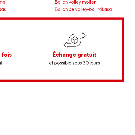
mme
Ballon volley molten
das
Ballon de volley-ball Mikasa
 fois
Échange gratuit
l
et possible sous 30 jours