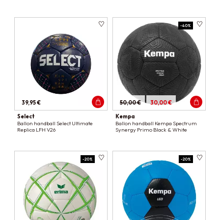
-40%
39,95 €
50,00 €
30,00 €
Select
Kempa
Ballon handball Select Ultimate
Ballon handball Kempa Spectrum
Replica LFH V26
Synergy Primo Black & White
-20%
-20%