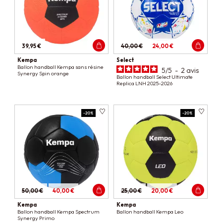
39,95 €
40,00 €
24,00 €
Kempa
Select
Ballon handball Kempa sans résine
5
/
5
-
2
avis
Synergy Spin orange
Ballon handball Select Ultimate
Replica LNH 2025-2026
-20%
-20%
50,00 €
40,00 €
25,00 €
20,00 €
Kempa
Kempa
Ballon handball Kempa Spectrum
Ballon handball Kempa Leo
Synergy Primo