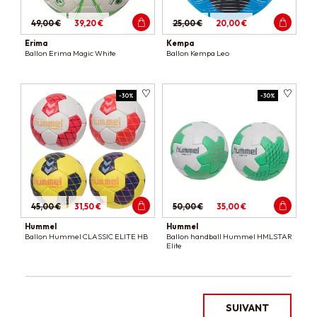
49,00 €
39,20 €
25,00 €
20,00 €
Erima
Kempa
Ballon Erima Magic White
Ballon Kempa Leo
-30%
-30%
45,00 €
31,50 €
50,00 €
35,00 €
Hummel
Hummel
Ballon Hummel CLASSIC ELITE HB
Ballon handball Hummel HMLSTAR
Elite
SUIVANT