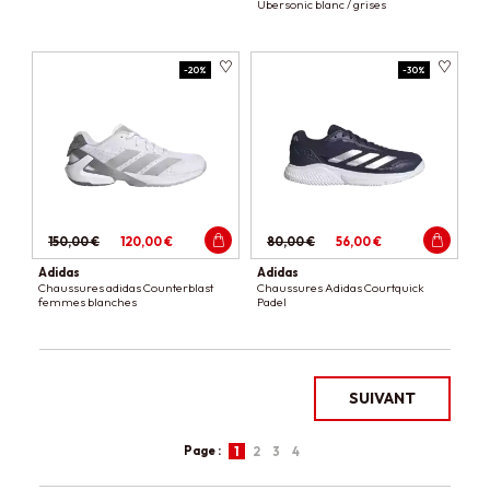
Ubersonic blanc / grises
-20%
-30%
150,00 €
120,00 €
80,00 €
56,00 €
Adidas
Adidas
Chaussures adidas Counterblast
Chaussures Adidas Courtquick
femmes blanches
Padel
SUIVANT
Page :
1
2
3
4