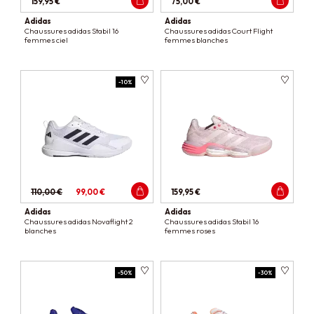
159,95 €
75,00 €
Adidas
Adidas
Chaussures adidas Stabil 16
Chaussures adidas Court Flight
femmes ciel
femmes blanches
-10%
110,00 €
99,00 €
159,95 €
Adidas
Adidas
Chaussures adidas Novaflight 2
Chaussures adidas Stabil 16
blanches
femmes roses
-50%
-30%