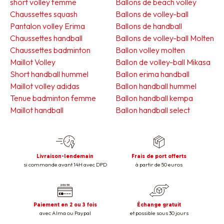
short volley femme
Ballons de beach volley
Chaussettes squash
Ballons de volley-ball
Pantalon volley Erima
Ballons de handball
Chaussettes handball
Ballons de volley-ball Molten
Chaussettes badminton
Ballon volley molten
Maillot Volley
Ballon de volley-ball Mikasa
Short handball hummel
Ballon erima handball
Maillot volley adidas
Ballon handball hummel
Tenue badminton femme
Ballon handball kempa
Maillot handball
Ballon handball select
Livraison-lendemain
Frais de port offerts
si commande avant 14H avec DPD
à partir de 50 euros
Paiement en 2 ou 3 fois
Échange gratuit
avec Alma ou Paypal
et possible sous 30 jours