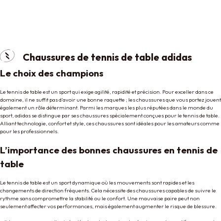
Chaussures de tennis de table adidas
Le choix des champions
Le tennis de table est un sport qui exige agilité, rapidité et précision. Pour exceller dans ce
domaine, il ne suffit pas d’avoir une bonne raquette ; les chaussures que vous portez jouent
également un rôle déterminant. Parmi les marques les plus réputées dans le monde du
sport, adidas se distingue par ses chaussures spécialement conçues pour le tennis de table.
Alliant technologie, confort et style, ces chaussures sont idéales pour les amateurs comme
pour les professionnels.
L’importance des bonnes chaussures en tennis de
table
Le tennis de table est un sport dynamique où les mouvements sont rapides et les
changements de direction fréquents. Cela nécessite des chaussures capables de suivre le
rythme sans compromettre la stabilité ou le confort. Une mauvaise paire peut non
seulement affecter vos performances, mais également augmenter le risque de blessure.