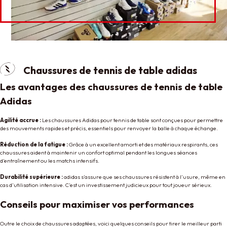
Chaussures de tennis de table adidas
Les avantages des chaussures de tennis de table
Adidas
Agilité accrue :
Les chaussures Adidas pour tennis de table sont conçues pour permettre
des mouvements rapides et précis, essentiels pour renvoyer la balle à chaque échange.
Réduction de la fatigue :
Grâce à un excellent amorti et des matériaux respirants, ces
chaussures aident à maintenir un confort optimal pendant les longues séances
d’entraînement ou les matchs intensifs.
Durabilité supérieure :
adidas s’assure que ses chaussures résistent à l’usure, même en
cas d’utilisation intensive. C’est un investissement judicieux pour tout joueur sérieux.
Conseils pour maximiser vos performances
Outre le choix de chaussures adaptées, voici quelques conseils pour tirer le meilleur parti