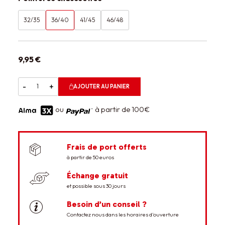
32/35
36/40
41/45
46/48
9,95 €
-
+
AJOUTER AU PANIER
ou
à partir de 100€
Frais de port offerts
à partir de 50 euros
Échange gratuit
et possible sous 30 jours
Besoin d’un conseil ?
Contactez nous dans les horaires d’ouverture