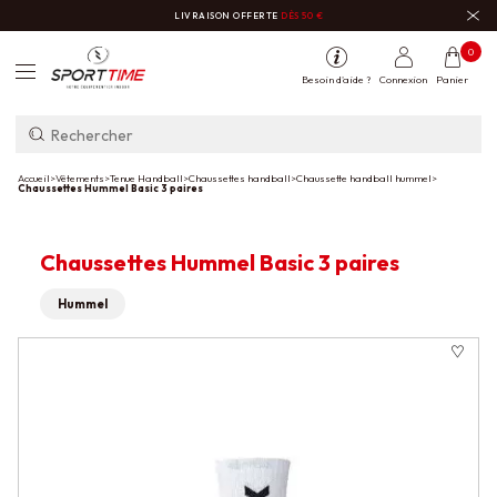
LIVRAISON OFFERTE
DÈS 50 €
0
Besoin d'aide ?
Connexion
Panier
Accueil
>
Vêtements
>
Tenue Handball
>
Chaussettes handball
>
Chaussette handball hummel
>
Chaussettes Hummel Basic 3 paires
Chaussettes Hummel Basic 3 paires
Hummel