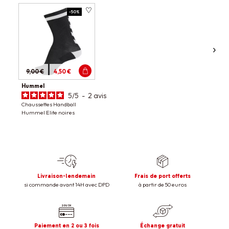
-50%
9,00 €
4,50 €
Hummel
5
/
5
-
2
avis
Chaussettes Handball
Hummel Elite noires
Livraison-lendemain
Frais de port offerts
si commande avant 14H avec DPD
à partir de 50 euros
Paiement en 2 ou 3 fois
Échange gratuit