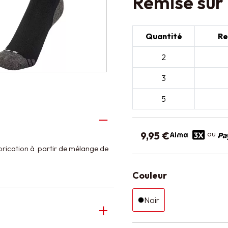
Remise sur 
Quantité
Re
2
3
5
ou
9,95 €
abrication à partir de mélange de
Couleur
Noir