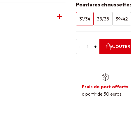
Pointures chaussette
31/34
35/38
39/42
-
+
AJOUTER 
Frais de port offerts
à partir de 50 euros