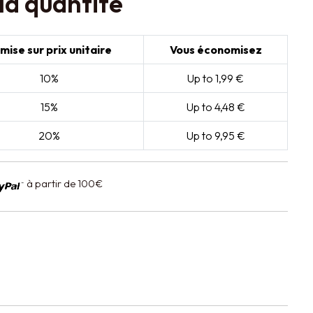
la quantité
mise sur prix unitaire
Vous économisez
10%
Up to 1,99 €
15%
Up to 4,48 €
20%
Up to 9,95 €
à partir de 100€