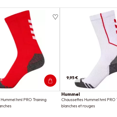
9,95 €
Hummel
 Hummel hml PRO Training
Chaussettes Hummel hml PRO T
lanches
blanches et rouges