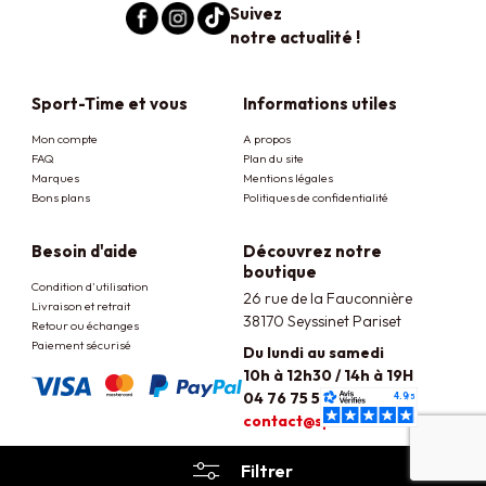
Suivez
notre actualité !
Sport-Time et vous
Informations utiles
Mon compte
A propos
FAQ
Plan du site
Marques
Mentions légales
Bons plans
Politiques de confidentialité
Besoin d'aide
Découvrez notre
boutique
Condition d'utilisation
26 rue de la Fauconnière
Livraison et retrait
38170 Seyssinet Pariset
Retour ou échanges
Paiement sécurisé
Du lundi au samedi
10h à 12h30 / 14h à 19H
04 76 75 50 48
contact@sport-time.fr
Sport Time © 2026. Réalisé avec ♥ par lk-interactive.fr™
Filtrer
Site protégé par Captcha