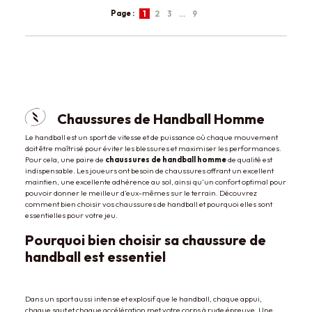
Page :
1
2
3
…
9
Chaussures de Handball Homme
Le handball est un sport de vitesse et de puissance où chaque mouvement
doit être maîtrisé pour éviter les blessures et maximiser les performances.
Pour cela, une paire de
chaussures de handball homme
de qualité est
indispensable. Les joueurs ont besoin de chaussures offrant un excellent
maintien, une excellente adhérence au sol, ainsi qu’un confort optimal pour
pouvoir donner le meilleur d’eux-mêmes sur le terrain. Découvrez
comment bien choisir vos chaussures de handball et pourquoi elles sont
essentielles pour votre jeu.
Pourquoi bien choisir sa chaussure de
handball est essentiel
Dans un sport aussi intense et explosif que le handball, chaque appui,
chaque saut et chaque accélération met votre corps à rude épreuve. Une