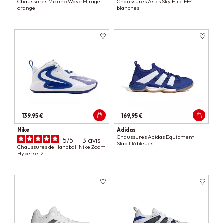
Chaussures Mizuno Wave Mirage
Chaussures Asics Sky Elite FF4
orange
blanches
139,95 €
169,95 €
Nike
Adidas
Chaussures Adidas Equipment
5
/
5
-
3
avis
Stabil 16 bleues
Chaussures de Handball Nike Zoom
Hyperset 2