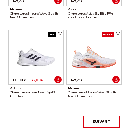
169,95 €
169,95 €
Mizuno
Asics
Chaussures Mizuno Wave Stealth
Chaussures Asics Sky Elite FF 4
Neo 2.1 blanches
montantes blanches
-10%
Nouveau
110,00 €
99,00 €
169,95 €
Adidas
Mizuno
Chaussures adidas Novaflight 2
Chaussures Mizuno Wave Stealth
blanches
Neo 2.1 blanches
SUIVANT