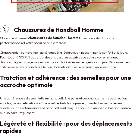
Chaussures de Handball Homme
Choisir les bonnes
chaussures de handball homme
, c’est investir dans vos
performances et votre sécurité sur le terrain.
Chaque détail compte : de l’adhérence à la légèreté, en passant par le confort et le style.
Pour jouer à 100 %, il vous faut des chaussures capables de suivre votre rythme,
d’accompagner vos gestes techniques et de résister aux exigences du jeu. Découvrez les
critères essentiels pour faire le bon choix et dominer le terrain avec assurance.
Tratction et adhérence : des semelles pour une
accroche optimale
Une adhérence est essentielle en handball. Elle permet des changements de direction
rapides, des accélérations efficaces et réduits le risque de glissade. Les semelles en
caoutchouc des chaussures de handball sont conçues pour maximiser la traction, même
sur un parquet glissant.
Légèreté et flexibilité : pour des déplacements
rapides