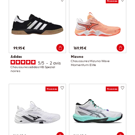
Nouveau
99,95 €
169,95 €
Adidas
Mizuno
Chaussures Mizuno Wave
5
/
5
-
2
avis
Momentum Elite
Chaussures adidas HB Spezial
noires
Nouveau
Nouveau