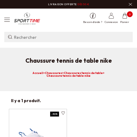
LIVRAISON OFFERTE
DÈS 50 €
0
Besoin d'aide ?
Connexion
Panier
Chaussure tennis de table nike
Accueil
>
Chaussures
>
Chaussures tennis de table
>
Chaussure tennis de table nike
Il y a 1 produit.
-30%