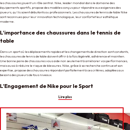
les chaussures jouent un rôle central. Nike, leader mondial dans le domaine des
équipements sportifs, propose des modèles conçus pour répondre aux exigences des
joueurs, qu’ils soient débutants ou professionnels. Les chaussures de tennis de table Nike
sont reconnues pour leur innovation technologique, leur confort et leur esthétique
moderne.
L’importance des chaussures dans le tennis de
table
Dans un sport où les déplacements rapides et les changements de direction sont constants,
les chaussures de tennis de table doivent offrir à la fois légèreté, adhérence et maintien.
Une bonne paire de chaussures vous aide non seulement à améliorer vos performances,
mais aussi à réduire le risque de blessures. Nike, grâce à sa recherche continue et son
expertise, propose des chaussures répondant parfaitement à ces critères, adaptées aux
besoins des joueurs de tous niveaux.
L’Engagement de Nike pour le Sport
Lire plus