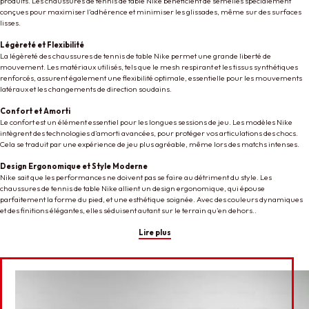
produits. Les chaussures de tennis de table Nike bénéficient de semelles spécialement
conçues pour maximiser l’adhérence et minimiser les glissades, même sur des surfaces
lisses.
Légèreté et Flexibilité
La légèreté des chaussures de tennis de table Nike permet une grande liberté de
mouvement. Les matériaux utilisés, tels que le mesh respirant et les tissus synthétiques
renforcés, assurent également une flexibilité optimale, essentielle pour les mouvements
latéraux et les changements de direction soudains.
Confort et Amorti
Le confort est un élément essentiel pour les longues sessions de jeu. Les modèles Nike
intègrent des technologies d’amorti avancées, pour protéger vos articulations des chocs.
Cela se traduit par une expérience de jeu plus agréable, même lors des matchs intenses.
Design Ergonomique et Style Moderne
Nike sait que les performances ne doivent pas se faire au détriment du style. Les
chaussures de tennis de table Nike allient un design ergonomique, qui épouse
parfaitement la forme du pied, et une esthétique soignée. Avec des couleurs dynamiques
et des finitions élégantes, elles séduisent autant sur le terrain qu’en dehors..
Lire plus