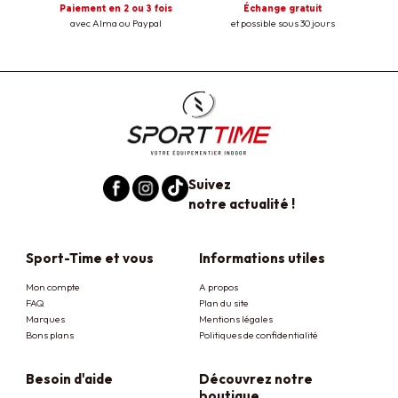
Paiement en 2 ou 3 fois
Échange gratuit
avec Alma ou Paypal
et possible sous 30 jours
Suivez
notre actualité !
Sport-Time et vous
Informations utiles
Mon compte
A propos
FAQ
Plan du site
Marques
Mentions légales
Bons plans
Politiques de confidentialité
Besoin d'aide
Découvrez notre
boutique