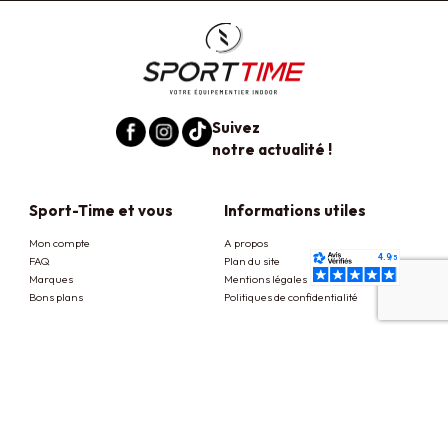
Suivez
notre actualité !
Sport-Time et vous
Informations utiles
Mon compte
A propos
FAQ
Plan du site
Marques
Mentions légales
Bons plans
Politiques de confidentialité
Besoin d'aide
Découvrez notre
boutique
Condition d'utilisation
26 rue de la Fauconnière
Livraison et retrait
38170 Seyssinet Pariset
Retour ou échanges
Paiement sécurisé
Du lundi au samedi