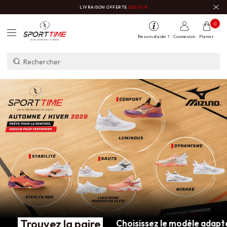
LIVRAISON OFFERTE
DÈS 50 €
0
Besoin d'aide ?
Connexion
Panier
Trouvez la paire
Choisissez le modèle adapté