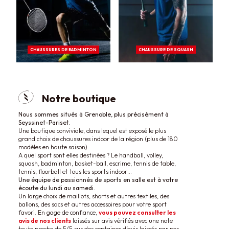
CHAUSSURES DE BADMINTON
CHAUSSURE DE SQUASH
Notre boutique
Nous sommes situés à Grenoble, plus précisément à
Seyssinet-Pariset.
Une boutique conviviale, dans lequel est exposé le plus
grand choix de chaussures indoor de la région (plus de 180
modèles en haute saison).
A quel sport sont elles destinées ? Le handball, volley,
squash, badminton, basket-ball, escrime, tennis de table,
tennis, floorball et tous les sports indoor…
Une équipe de passionnés de sports en salle est à votre
écoute du lundi au samedi.
Un large choix de maillots, shorts et autres textiles, des
ballons, des sacs et autres accessoires pour votre sport
favori. En gage de confiance,
vous pouvez consulter les
avis de nos clients
laissés sur avis vérifiés avec une note
toute proche de 5/5 sur des centaines d’avis laissés par nos