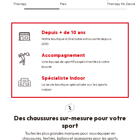
Therapy
Flex
Therapy Mc David
-20%
-40%
-1
-10%
-50%
-3
Depuis + de 10 ans
Notre boutique à Grenoble est ouverte depuis
2010
30,00 €
24,00 €
25,00 €
15,00 €
50,00 €
45,00
160,00 €
144,00 €
160,00 €
80,00 €
125,00 €
87,50
Accompagnement
Spalding
Spalding
Molten
Une équipe de sportifs expérimentés à votre
Ballon basketball Spalding
Adidas
Ballon basketball Spalding
Adidas
Ballon beach handbal
Nike
écoute
Marble Series
Chaussures Adidas Stabil 16
Varsity FIBA
Molten BH2G
5
/
5
-
1
avis
5
/
Femmes blanches
Chaussures Adidas Stabil 16
Chaussures Nike Hy
Spécialiste Indoor
bleues
3
La seule boutique spécialisée sur les sports
indoor
Des chaussures sur-mesure pour votre
sport
Toutes les plus grandes marques pour vous équiper en
chaussures, textiles, ballons et accessoires pour les sports