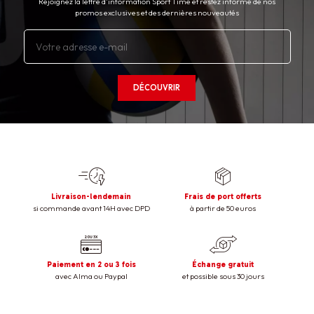
Rejoignez la lettre d’information Sport Time et restez informé de nos
promos exclusives et des dernières nouveautés
DÉCOUVRIR
Livraison-lendemain
Frais de port offerts
si commande avant 14H avec DPD
à partir de 50 euros
Paiement en 2 ou 3 fois
Échange gratuit
avec Alma ou Paypal
et possible sous 30 jours