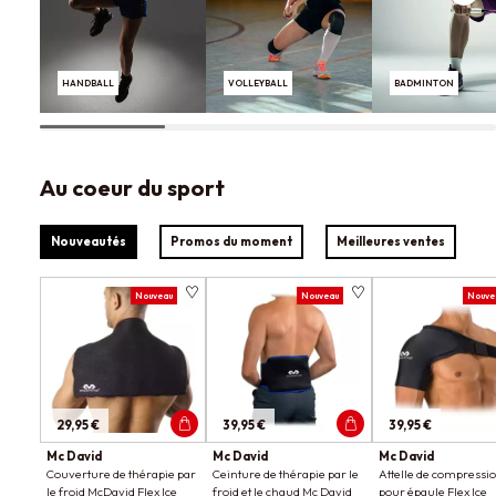
HANDBALL
VOLLEYBALL
BADMINTON
Au coeur du sport
Nouveautés
Promos du moment
Meilleures ventes
Nouveau
Nouveau
Nouve
29,95 €
39,95 €
39,95 €
Mc David
Mc David
Mc David
Couverture de thérapie par
Ceinture de thérapie par le
Attelle de compressi
le froid McDavid Flex Ice
froid et le chaud Mc David
pour épaule Flex Ice