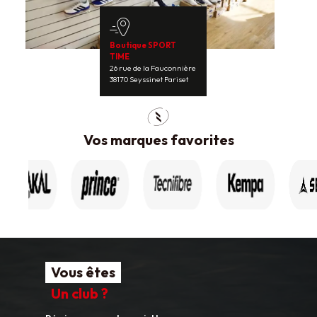
Boutique SPORT
TIME
26 rue de la Fauconnière
38170 Seyssinet Pariset
Vos marques favorites
Vous êtes
Un club ?