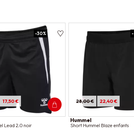
-30%
17,50 €
28,00 €
22,40 €
Hummel
l Lead 2.0 noir
Short Hummel Blaze enfants