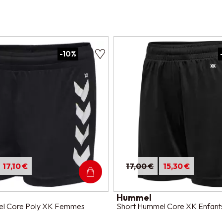
-10%
17,10 €
17,00 €
15,30 €
Hummel
el Core Poly XK Femmes
Short Hummel Core XK Enfant