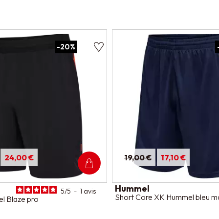
-20%
24,00 €
19,00 €
17,10 €
Hummel
5
/
5
-
1
avis
Short Core XK Hummel bleu m
l Blaze pro