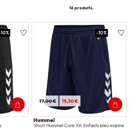
16 produits.
-10%
-10%
17,00 €
15,30 €
Hummel
s
Short Hummel Core XK Enfants bleu marine