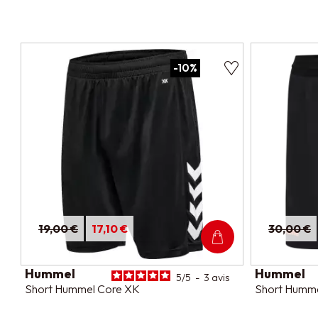
-10%
19,00 €
17,10 €
30,00 €
Hummel
Hummel
5
/
5
-
3
avis
Short Hummel Core XK
Short Humme