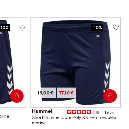
-10%
-10%
19,00 €
17,10 €
Hummel
5
/
5
-
1
avis
arine
Short Hummel Core Poly XK Femmes bleu
marine