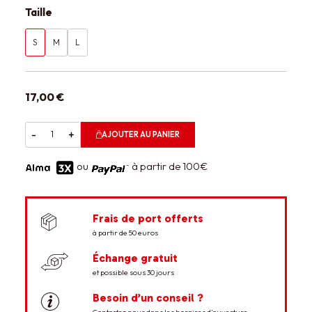
Taille
S
M
L
17,00 €
-
+
AJOUTER AU PANIER
ou
à partir de 100€
Frais de port offerts
à partir de 50 euros
Échange gratuit
et possible sous 30 jours
Besoin d’un conseil ?
Contactez nous dans les horaires d’ouverture