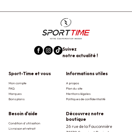
Suivez
notre actualité !
Sport-Time et vous
Informations utiles
Mon compte
A propos
FAQ
Plan du site
Marques
Mentions légales
Bons plans
Politiques de confidentialité
Besoin d'aide
Découvrez notre
boutique
Condition d'utilisation
26 rue de la Fauconnière
Livraison et retrait