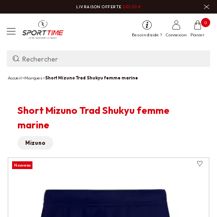
LIVRAISON OFFERTE
DÈS 50 €
0
Besoin d'aide ?
Connexion
Panier
Accueil
>
Marques
>
Short Mizuno Trad Shukyu femme marine
Short Mizuno Trad Shukyu femme
marine
Mizuno
Nouveau