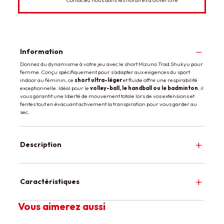
Information
Donnez du dynamisme à votre jeu avec le short Mizuno Trad Shukyu pour
femme. Conçu spécifiquement pour s'adapter aux exigences du sport
indoor au féminin, ce
short ultra-léger
et fluide offre une respirabilité
exceptionnelle. Idéal pour le
volley-ball, le handball ou le badminton
, il
vous garantit une liberté de mouvement totale lors de vos extensions et
fentes tout en évacuant activement la transpiration pour vous garder au
sec.
Description
Caractéristiques
Vous aimerez aussi