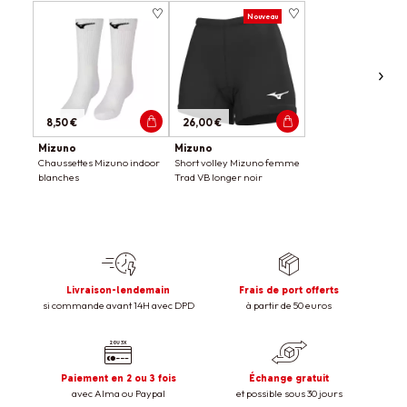
Nouveau
8,50 €
26,00 €
Mizuno
Mizuno
Chaussettes Mizuno indoor
Short volley Mizuno femme
blanches
Trad VB longer noir
Livraison-lendemain
Frais de port offerts
si commande avant 14H avec DPD
à partir de 50 euros
Paiement en 2 ou 3 fois
Échange gratuit
avec Alma ou Paypal
et possible sous 30 jours