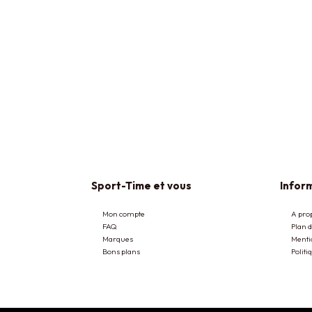
Sport-Time et vous
Inform
Mon compte
A pro
FAQ
Plan d
Marques
Menti
Bons plans
Politi