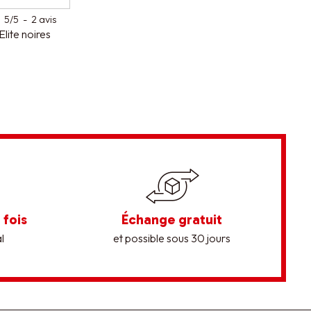
5
/
5
-
2
avis
lite noires
 fois
Échange gratuit
l
et possible sous 30 jours