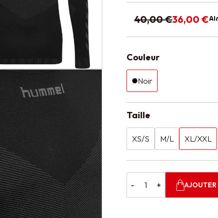
40,00 €
36,00 €
Couleur
Noir
Taille
XS/S
M/L
XL/XXL
-
+
AJOUTER 