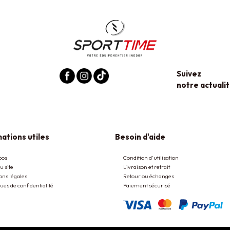
Suivez
notre actualit
ations utiles
Besoin d'aide
pos
Condition d'utilisation
u site
Livraison et retrait
ons légales
Retour ou échanges
ques de confidentialité
Paiement sécurisé