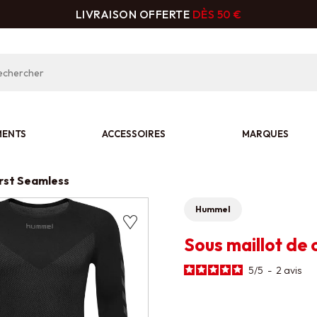
LIVRAISON OFFERTE
DÈS 50 €
MENTS
ACCESSOIRES
MARQUES
rst Seamless
Hummel
Sous maillot de
5
/
5
-
2
avis