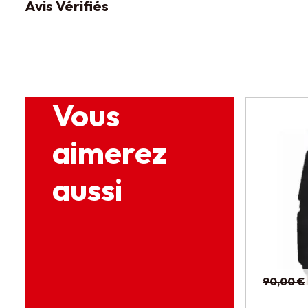
Avis Vérifiés
Vous
aimerez
aussi
90,00 €