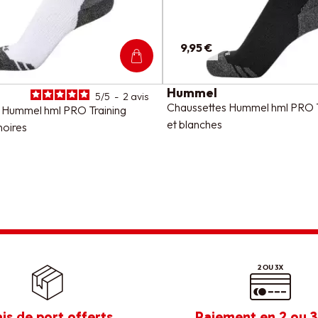
9,95 €
Hummel
5
/
5
-
2
avis
Chaussettes Hummel hml PRO Tr
 Hummel hml PRO Training
et blanches
noires
ais de port offerts
Paiement en 2 ou 3