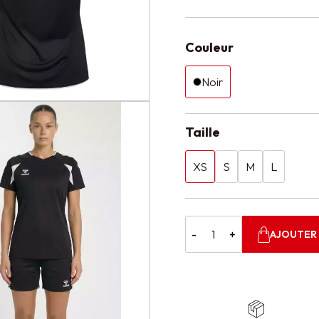
Couleur
Noir
Taille
XS
S
M
L
-
+
AJOUTER 