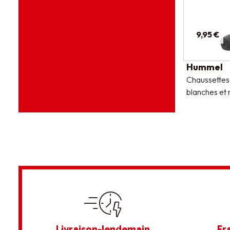
9,95 €
Hummel
Chaussettes
blanches et 
Livraison-lendemain
Fr