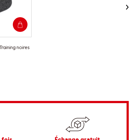
aining noires
 fois
Échange gratuit