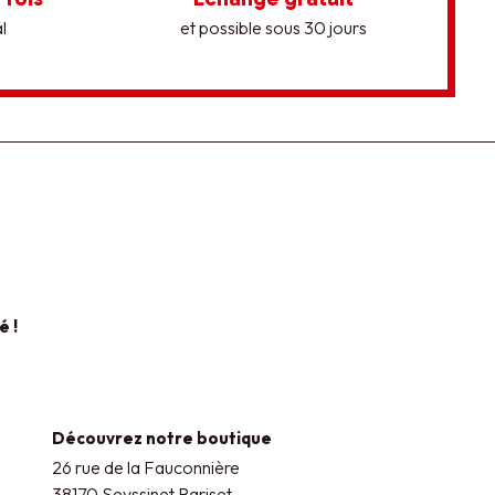
l
et possible sous 30 jours
é !
Découvrez notre boutique
26 rue de la Fauconnière
38170 Seyssinet Pariset