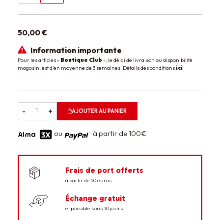
50,00 €
Information importante
Pour les articles «
Boutique Club
», le délai de livraison ou disponibilité
magasin, est d’en moyenne de 3 semaines. Détails des conditions
ici
-
+
AJOUTER AU PANIER
ou
à partir de 100€
Frais de port offerts
à partir de 50 euros
Échange gratuit
et possible sous 30 jours