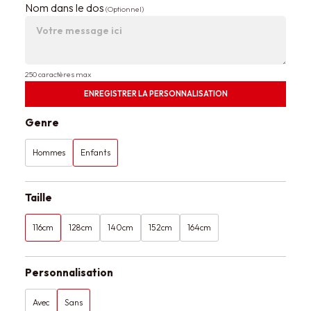
Nom dans le dos
(Optionnel)
250 caractères max
ENREGISTRER LA PERSONNALISATION
Genre
Hommes
Enfants
Taille
116cm
128cm
140cm
152cm
164cm
Personnalisation
Avec
Sans