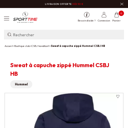
LIVRAISON OFFERTE
DÈS 50 €
0
Besoin d'aide ?
Connexion
Panier
Accueil
>
Boutique club
>
CSBJ handball
>
Sweat à capuche zippé Hummel CSBJ HB
Sweat à capuche zippé Hummel CSBJ
HB
Hummel