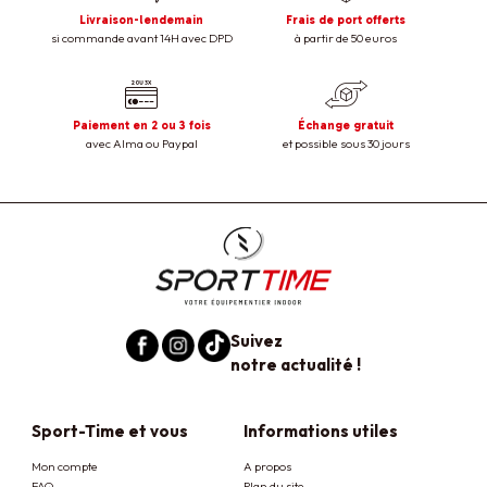
Livraison-lendemain
Frais de port offerts
si commande avant 14H avec DPD
à partir de 50 euros
Paiement en 2 ou 3 fois
Échange gratuit
avec Alma ou Paypal
et possible sous 30 jours
Suivez
notre actualité !
Sport-Time et vous
Informations utiles
Mon compte
A propos
FAQ
Plan du site