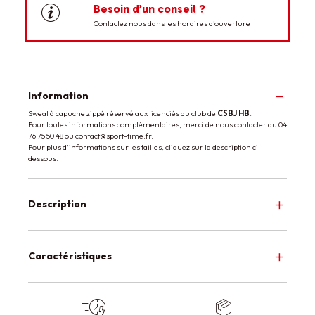
Besoin d’un conseil ?
Contactez nous dans les horaires d’ouverture
Information
Sweat à capuche zippé réservé aux licenciés du club de
CSBJ HB
.
Pour toutes informations complémentaires, merci de nous contacter au 04
76 75 50 48 ou contact@sport-time.fr.
Pour plus d'informations sur les tailles, cliquez sur la description ci-
dessous.
Description
Caractéristiques