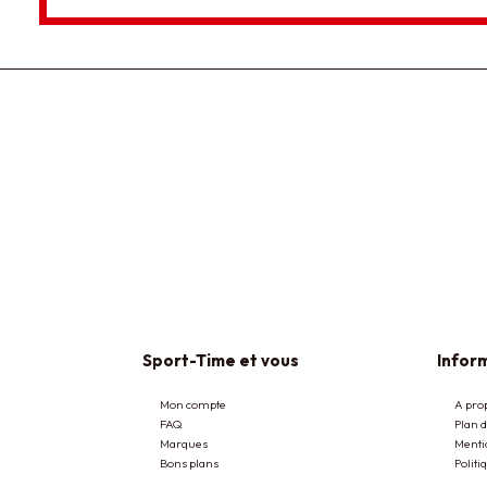
Sport-Time et vous
Inform
Mon compte
A pro
FAQ
Plan d
Marques
Menti
Bons plans
Politi