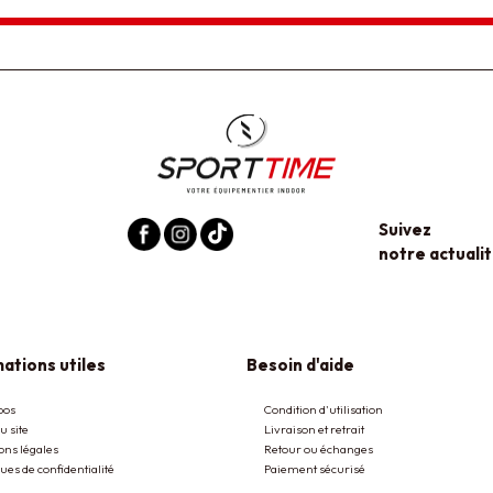
Suivez
notre actualit
ations utiles
Besoin d'aide
pos
Condition d'utilisation
u site
Livraison et retrait
ons légales
Retour ou échanges
ques de confidentialité
Paiement sécurisé