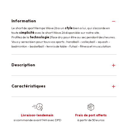
Information
Le short de sport Kempa Wave 26 a un
style
bien a lui, qui s'accorde en
toute
simplicité
avec le short Wave 26 disponible sur notre site.
Profitez de la
technologie
2face dry pour être au sec pendant des heures.
Vous y serez bien pour tous vos sports : handball - volleyball - squash -
badminton - basketball - tennis de table - futsal - fitness et musculation
Description
Caractéristiques
Livraison-lendemain
Frais de port offerts
si commande avant 14H avec DPD
à partir de 50 euros