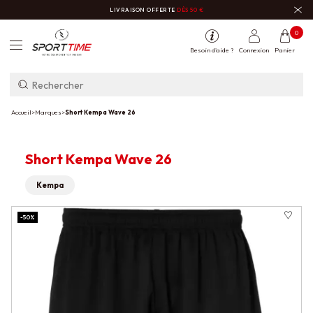
LIVRAISON OFFERTE
DÈS 50 €
0
Besoin d'aide ?
Connexion
Panier
Accueil
>
Marques
>
Short Kempa Wave 26
Short Kempa Wave 26
Kempa
-50%