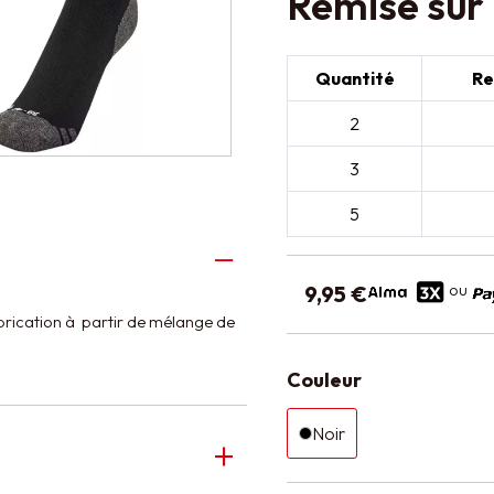
Remise sur 
Quantité
Re
2
3
5
ou
9,95 €
abrication à partir de mélange de
Couleur
Noir