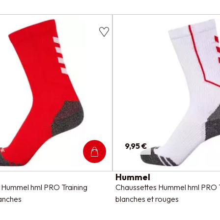
9,95 €
Hummel
 Hummel hml PRO Training
Chaussettes Hummel hml PRO T
lanches
blanches et rouges