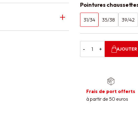
Pointures chaussette
31/34
35/38
39/42
-
+
AJOUTER 
Frais de port offerts
à partir de 50 euros