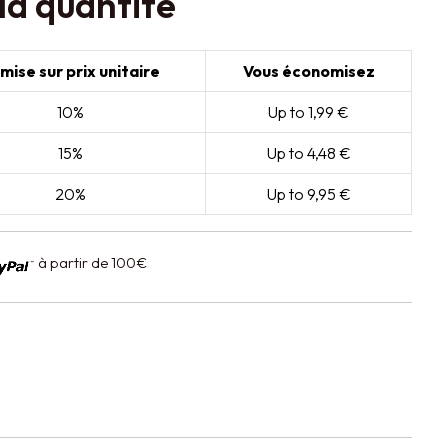
la quantité
mise sur prix unitaire
Vous économisez
10%
Up to 1,99 €
15%
Up to 4,48 €
20%
Up to 9,95 €
à partir de 100€