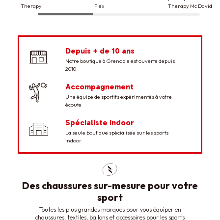
Therapy
Flex
Therapy Mc David
-20%
-40%
-1
-10%
-50%
-3
Depuis + de 10 ans
Notre boutique à Grenoble est ouverte depuis
2010
30,00 €
24,00 €
25,00 €
15,00 €
50,00 €
45,00
160,00 €
144,00 €
160,00 €
80,00 €
125,00 €
87,50
Accompagnement
Spalding
Spalding
Molten
Une équipe de sportifs expérimentés à votre
Ballon basketball Spalding
Adidas
Ballon basketball Spalding
Adidas
Ballon beach handbal
Nike
écoute
Marble Series
Chaussures Adidas Stabil 16
Varsity FIBA
Molten BH2G
5
/
5
-
1
avis
5
/
Femmes blanches
Chaussures Adidas Stabil 16
Chaussures Nike Hy
Spécialiste Indoor
bleues
3
La seule boutique spécialisée sur les sports
indoor
Des chaussures sur-mesure pour votre
sport
Toutes les plus grandes marques pour vous équiper en
chaussures, textiles, ballons et accessoires pour les sports