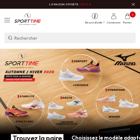
LIVRAISON OFFERTE
DÈS 50 €
0
Besoin d'aide ?
Connexion
Panier
Trouvez la paire
Choisissez le modèle adapté