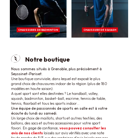
CHAUSSURES DE BADMINTON
CHAUSSURE DE SQUASH
Notre boutique
Nous sommes situés à Grenoble, plus précisément à
Seyssinet-Pariset.
Une boutique conviviale, dans lequel est exposé le plus
grand choix de chaussures indoor de la région (plus de 180
modèles en haute saison).
A quel sport sont elles destinées ? Le handball, volley,
squash, badminton, basket-ball, escrime, tennis de table,
tennis, floorball et tous les sports indoor…
Une équipe de passionnés de sports en salle est à votre
écoute du lundi au samedi.
Un large choix de maillots, shorts et autres textiles, des
ballons, des sacs et autres accessoires pour votre sport
favori. En gage de confiance,
vous pouvez consulter les
avis de nos clients
laissés sur avis vérifiés avec une note
toute proche de 5/5 sur des centaines d’avis laissés par nos