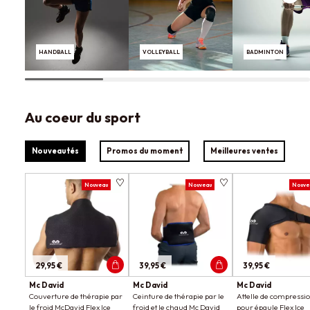
HANDBALL
VOLLEYBALL
BADMINTON
Au coeur du sport
Nouveautés
Promos du moment
Meilleures ventes
Nouveau
Nouveau
Nouve
29,95 €
39,95 €
39,95 €
Mc David
Mc David
Mc David
Couverture de thérapie par
Ceinture de thérapie par le
Attelle de compressi
le froid McDavid Flex Ice
froid et le chaud Mc David
pour épaule Flex Ice