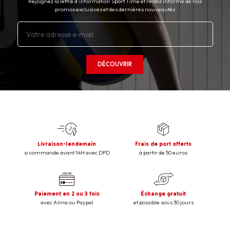
Rejoignez la lettre d’information Sport Time et restez informé de nos
promos exclusives et des dernières nouveautés
DÉCOUVRIR
Livraison-lendemain
Frais de port offerts
si commande avant 14H avec DPD
à partir de 50 euros
Paiement en 2 ou 3 fois
Échange gratuit
avec Alma ou Paypal
et possible sous 30 jours