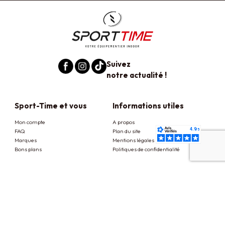
Suivez
notre actualité !
Sport-Time et vous
Informations utiles
Mon compte
A propos
FAQ
Plan du site
Marques
Mentions légales
Bons plans
Politiques de confidentialité
Besoin d'aide
Découvrez notre
boutique
Condition d'utilisation
26 rue de la Fauconnière
Livraison et retrait
38170 Seyssinet Pariset
Retour ou échanges
Paiement sécurisé
Du lundi au samedi