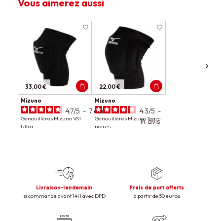
Vous aimerez aussi
33,00 €
22,00 €
Mizuno
Mizuno
4.7
/
5
-
7
avis
4.3
/
5
-
Genouillères Mizuno VS1
Genouillères Mizuno Team
14
avis
Ultra
noires
Livraison-lendemain
Frais de port offerts
si commande avant 14H avec DPD
à partir de 50 euros