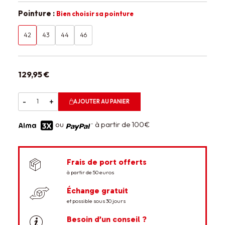
Pointure :
Bien choisir sa pointure
42
43
44
46
129,95 €
-
+
AJOUTER AU PANIER
ou
à partir de 100€
Frais de port offerts
à partir de 50 euros
Échange gratuit
et possible sous 30 jours
Besoin d’un conseil ?