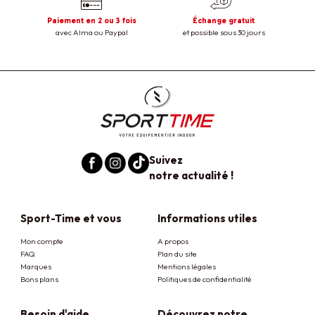
Paiement en 2 ou 3 fois
Échange gratuit
avec Alma ou Paypal
et possible sous 30 jours
Suivez
notre actualité !
Sport-Time et vous
Informations utiles
Mon compte
A propos
FAQ
Plan du site
Marques
Mentions légales
Bons plans
Politiques de confidentialité
Besoin d'aide
Découvrez notre