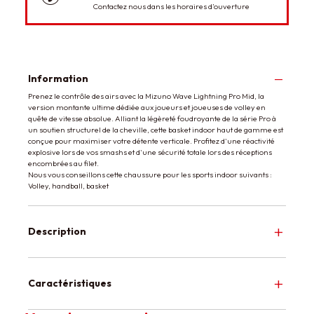
Contactez nous dans les horaires d’ouverture
Information
Prenez le contrôle des airs avec la Mizuno Wave Lightning Pro Mid, la
version montante ultime dédiée aux joueurs et joueuses de volley en
quête de vitesse absolue. Alliant la légèreté foudroyante de la série Pro à
un soutien structurel de la cheville, cette basket indoor haut de gamme est
conçue pour maximiser votre détente verticale. Profitez d'une réactivité
explosive lors de vos smashs et d'une sécurité totale lors des réceptions
encombrées au filet.
Nous vous conseillons cette chaussure pour les sports indoor suivants :
Volley, handball, basket
Description
Caractéristiques