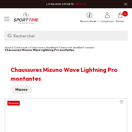
LIVRAISON OFFERTE
DÈS 50 €
0
Besoin d'aide ?
Connexion
Panier
Accueil
>
Chaussures
>
Chaussures Handball
>
Chaussure handball mizuno
>
Chaussures Mizuno Wave Lightning Pro montantes
Chaussures Mizuno Wave Lightning Pro
montantes
Mizuno
Nouveau