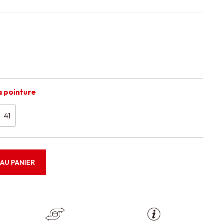
a pointure
41
AU PANIER