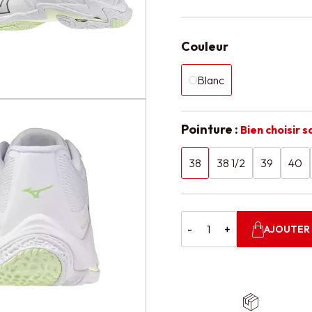
Couleur
Blanc
Pointure :
Bien choisir s
38
38 1/2
39
40
-
+
AJOUTER 