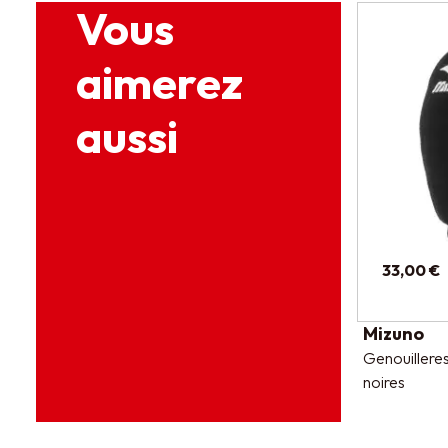
Vous
aimerez
aussi
33,00 €
Mizuno
Genouilleres
noires