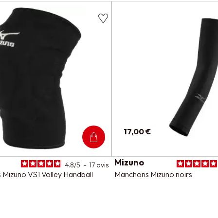
17,00 €
Mizuno
4.8
/
5
-
17
avis
 Mizuno VS1 Volley Handball
Manchons Mizuno noirs