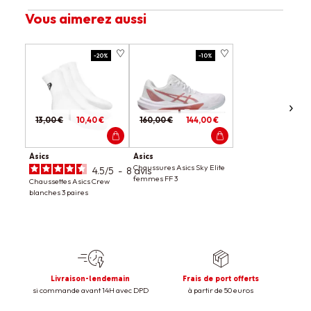
Vous aimerez aussi
-20%
-10%
13,00 €
10,40 €
160,00 €
144,00 €
Asics
Asics
Chaussures Asics Sky Elite
4.5
/
5
-
8
avis
femmes FF 3
Chaussettes Asics Crew
blanches 3 paires
Livraison-lendemain
Frais de port offerts
si commande avant 14H avec DPD
à partir de 50 euros