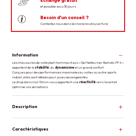
Échange gratuit
et possible sous 30 jours
Besoin d’un conseil ?
Contactez nous dans les horaires d’ouverture
Information
Les chaussures de volleyball hommes Asics « Gel Netburner Ballistic FF 4 »
apportent de la
stabilité
, du
dynamisme
et un grand confort.
Conçues pour des performances maximales au volley ou autre sports
indoor, elles sont idéales pour joueuses exigeantes.
Le drop d’environ 10mm vous apportent une
réactivité
vers l’avant et
optimise vos sensations.
Description
Caractéristiques