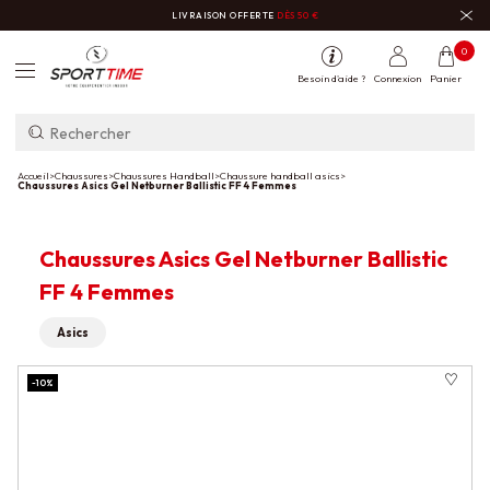
LIVRAISON OFFERTE
DÈS 50 €
0
Besoin d'aide ?
Connexion
Panier
Accueil
>
Chaussures
>
Chaussures Handball
>
Chaussure handball asics
>
Chaussures Asics Gel Netburner Ballistic FF 4 Femmes
Chaussures Asics Gel Netburner Ballistic
FF 4 Femmes
Asics
-10%