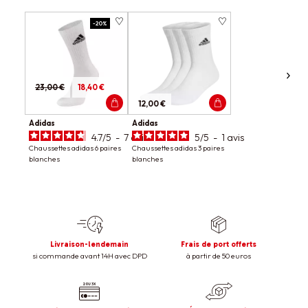
-20%
23,00 €
18,40 €
12,00 €
Adidas
Adidas
4.7
/
5
-
7
avis
5
/
5
-
1
avis
Chaussettes adidas 6 paires
Chaussettes adidas 3 paires
blanches
blanches
Livraison-lendemain
Frais de port offerts
si commande avant 14H avec DPD
à partir de 50 euros