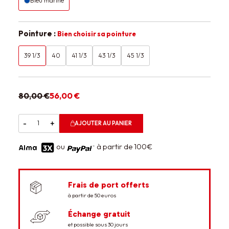
Bleu marine
Pointure :
Bien choisir sa pointure
39 1/3
40
41 1/3
43 1/3
45 1/3
80,00 €
56,00 €
-
+
AJOUTER AU PANIER
ou
à partir de 100€
Frais de port offerts
à partir de 50 euros
Échange gratuit
et possible sous 30 jours