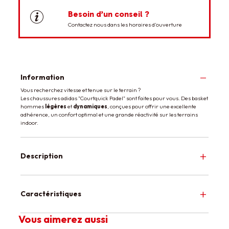
Besoin d’un conseil ?
Contactez nous dans les horaires d’ouverture
Information
Vous recherchez vitesse et tenue sur le terrain ?
Les chaussures adidas "Courtquick Padel" sont faites pour vous. Des basket
hommes
légères
et
dynamiques
, conçues pour offrir une excellente
adhérence, un confort optimal et une grande réactivité sur les terrains
indoor.
Description
Caractéristiques
Vous aimerez aussi