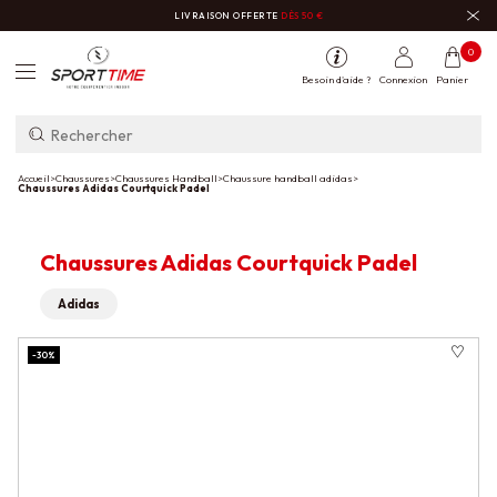
LIVRAISON OFFERTE
DÈS 50 €
0
Besoin d'aide ?
Connexion
Panier
Accueil
>
Chaussures
>
Chaussures Handball
>
Chaussure handball adidas
>
Chaussures Adidas Courtquick Padel
Chaussures Adidas Courtquick Padel
Adidas
-30%