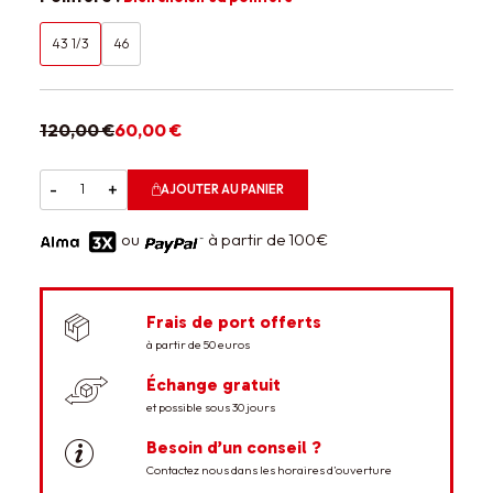
43 1/3
46
120,00 €
60,00 €
-
+
AJOUTER AU PANIER
ou
à partir de 100€
Frais de port offerts
à partir de 50 euros
Échange gratuit
et possible sous 30 jours
Besoin d’un conseil ?
Contactez nous dans les horaires d’ouverture