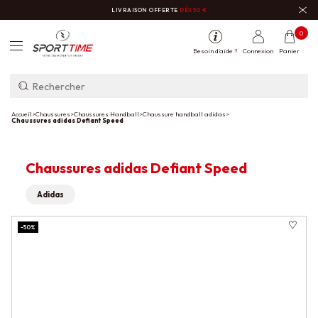
LIVRAISON OFFERTE
DÈS 50 €
0
Besoin d'aide ?
Connexion
Panier
Accueil
>
Chaussures
>
Chaussures Handball
>
Chaussure handball adidas
>
Chaussures adidas Defiant Speed
Chaussures adidas Defiant Speed
Adidas
-50%