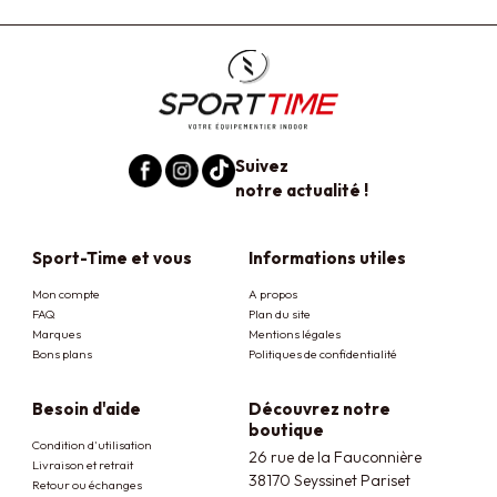
Suivez
notre actualité !
Sport-Time et vous
Informations utiles
Mon compte
A propos
FAQ
Plan du site
Marques
Mentions légales
Bons plans
Politiques de confidentialité
Besoin d'aide
Découvrez notre
boutique
Condition d'utilisation
26 rue de la Fauconnière
Livraison et retrait
38170 Seyssinet Pariset
Retour ou échanges