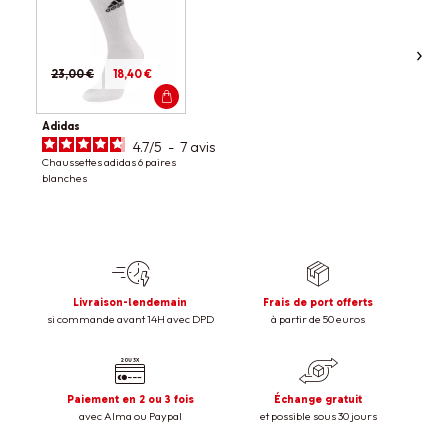
23,00 €
18,40 €
Adidas
4.7
/
5
-
7
avis
Chaussettes adidas 6 paires
blanches
Livraison-lendemain
Frais de port offerts
si commande avant 14H avec DPD
à partir de 50 euros
Paiement en 2 ou 3 fois
Échange gratuit
avec Alma ou Paypal
et possible sous 30 jours