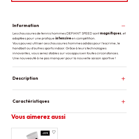
Information
Les chaussures de tennis hommes DEFIANT SPEED sont
magnifiques
, et
adaptées pour une pratique
intensive
en compétition.
Vous pouvez utiliser ces chaussures hommes adidas pour l'escrime, le
handball ou d'autres sports indoor. Grâce à leurs technologies
innovantes, vous serez stables sur vos appuis en toutes circonstances.
Une nouveauté à ne pas manquer pour la nouvelle saison sportive !
Description
Caractéristiques
Vous aimerez aussi
-20%