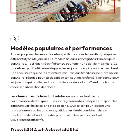
Modèles populaires et performances
Adidas propose plusieurs modèles spécifiques pour le handball, adaptés à
différents types de joueurs. Le modèle
adidas Crazyflight
est l'un des plus
populaires. Il est léger, réactif et conçu pour offrir une agilité maximale. Ce
modèle est particulièrement apprécié des joueurs rapides qui recherchent
une chaussure qui ne les ralentisse pas. L’
a
didas Stabil est une autre option
populaire, réputée pour sa stabilité et son soutien renforcé. Il est conçu pour
les joueurs qui privilégient un maintien solide tout en offrant une bonne
capacité d’absorption des chocs.
Les
chaussures de handball adidas
ne se contentent pas de
performances techniques. Elles sont également esthétiques et disponibles
dans une variété de coloris et de designs. Que ce soit pour les joueurs
professionnels ou les amateurs, adidas parvient à combiner style et
fonctionnalité, offrant ainsi des produits à la fois performants et
visuellement attractifs.
Durabilité et Adaptabilité