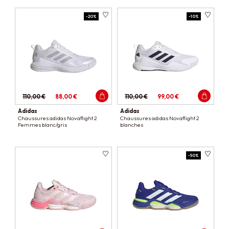
-20%
-10%
110,00 €
88,00 €
110,00 €
99,00 €
Adidas
Adidas
Chaussures adidas Novaflight 2
Chaussures adidas Novaflight 2
Femmes blanc/gris
blanches
-50%