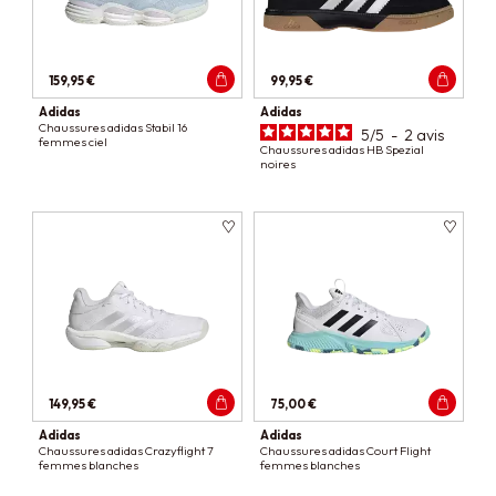
159,95 €
99,95 €
Adidas
Adidas
Chaussures adidas Stabil 16
5
/
5
-
2
avis
femmes ciel
Chaussures adidas HB Spezial
noires
149,95 €
75,00 €
Adidas
Adidas
Chaussures adidas Crazyflight 7
Chaussures adidas Court Flight
femmes blanches
femmes blanches