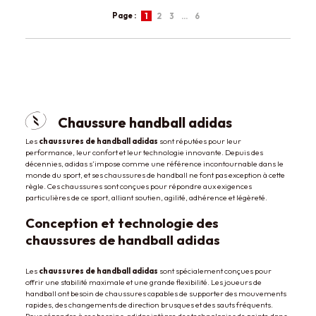
Page :
1
2
3
…
6
Chaussure handball adidas
Les
chaussures de handball adidas
sont réputées pour leur
performance, leur confort et leur technologie innovante. Depuis des
décennies, adidas s’impose comme une référence incontournable dans le
monde du sport, et ses chaussures de handball ne font pas exception à cette
règle. Ces chaussures sont conçues pour répondre aux exigences
particulières de ce sport, alliant soutien, agilité, adhérence et légèreté.
Conception et technologie des
chaussures de handball adidas
Les
chaussures de handball adidas
sont spécialement conçues pour
offrir une stabilité maximale et une grande flexibilité. Les joueurs de
handball ont besoin de chaussures capables de supporter des mouvements
rapides, des changements de direction brusques et des sauts fréquents.