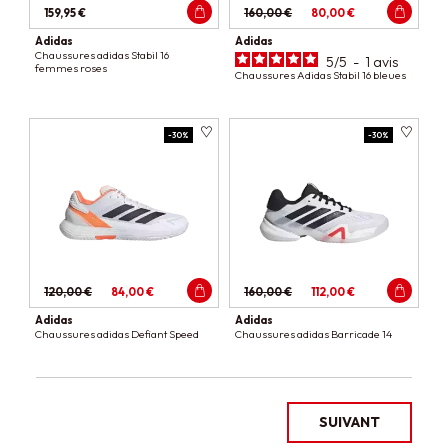
159,95 €
160,00 €
80,00 €
Adidas
Adidas
Chaussures adidas Stabil 16
5
/
5
-
1
avis
femmes roses
Chaussures Adidas Stabil 16 bleues
-30%
-30%
120,00 €
84,00 €
160,00 €
112,00 €
Adidas
Adidas
Chaussures adidas Defiant Speed
Chaussures adidas Barricade 14
SUIVANT