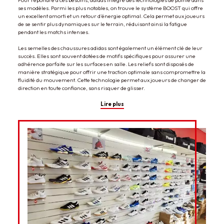
Pour répondre à ces besoins, adidas intègre des technologies de pointe dans
ses modèles. Parmi les plus notables, on trouve le système
BOOST
qui offre
un excellent amorti et un retour d'énergie optimal. Cela permet aux joueurs
de se sentir plus dynamiques sur le terrain, réduisant ainsi la fatigue
pendant les matchs intenses.
Les semelles des chaussures adidas sont également un élément clé de leur
succès. Elles sont souvent dotées de motifs spécifiques pour assurer une
adhérence parfaite sur les surfaces en salle. Les reliefs sont disposés de
manière stratégique pour offrir une traction optimale sans compromettre la
fluidité du mouvement. Cette technologie permet aux joueurs de changer de
direction en toute confiance, sans risquer de glisser.
Lire plus