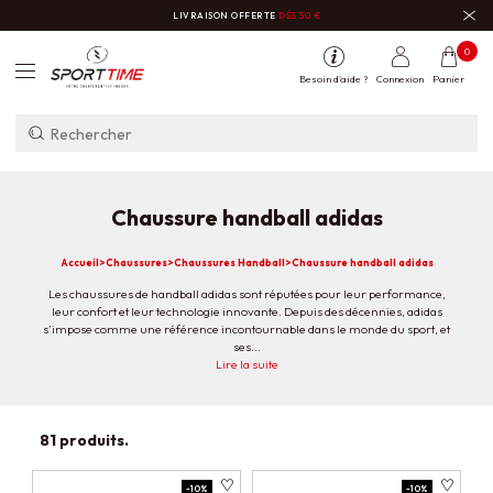
LIVRAISON OFFERTE
DÈS 50 €
0
Besoin d'aide ?
Connexion
Panier
Chaussure handball adidas
Accueil
>
Chaussures
>
Chaussures Handball
>
Chaussure handball adidas
Les chaussures de handball adidas sont réputées pour leur performance,
leur confort et leur technologie innovante. Depuis des décennies, adidas
s’impose comme une référence incontournable dans le monde du sport, et
ses...
Les
chaussures de handball adidas
Lire la suite
sont réputées pour leur performance,
leur confort et leur technologie innovante. Depuis des décennies, adidas
s’impose comme une référence incontournable dans le monde du sport, et
ses chaussures de handball ne font pas exception à cette règle. Ces
chaussures sont conçues pour répondre aux exigences particulières de ce
81 produits.
sport, alliant soutien, agilité, adhérence et légèreté.
-10%
-10%