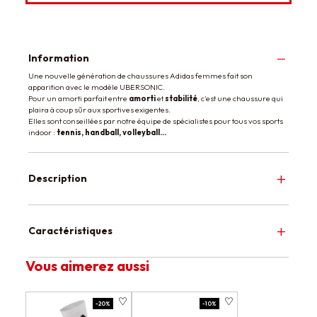
Information
Une nouvelle génération de chaussures Adidas femmes fait son
apparition avec le modèle UBERSONIC.
Pour un amorti parfait entre
amorti
et
stabilité
, c'est une chaussure qui
plaira à coup sûr aux sportives exigentes.
Elles sont conseillées par notre équipe de spécialistes pour tous vos sports
indoor :
tennis, handball, volleyball...
Description
Caractéristiques
Vous aimerez aussi
-20%
-10%