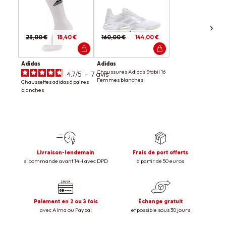
23,00 €
18,40 €
160,00 €
144,00 €
Adidas
Adidas
Chaussures Adidas Stabil 16
4.7
/
5
-
7
avis
Femmes blanches
Chaussettes adidas 6 paires
blanches
Livraison-lendemain
Frais de port offerts
si commande avant 14H avec DPD
à partir de 50 euros
Paiement en 2 ou 3 fois
Échange gratuit
avec Alma ou Paypal
et possible sous 30 jours