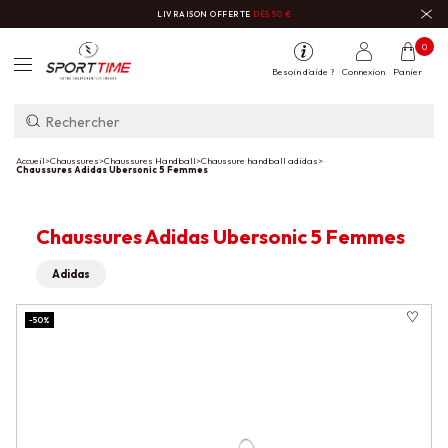
LIVRAISON OFFERTE
DÈS 50 €
0
Besoin d'aide ?
Connexion
Panier
Accueil
>
Chaussures
>
Chaussures Handball
>
Chaussure handball adidas
>
Chaussures Adidas Ubersonic 5 Femmes
Chaussures Adidas Ubersonic 5 Femmes
Adidas
-50%