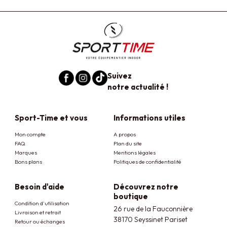
Suivez
notre actualité !
Sport-Time et vous
Informations utiles
Mon compte
A propos
FAQ
Plan du site
Marques
Mentions légales
Bons plans
Politiques de confidentialité
Besoin d'aide
Découvrez notre
boutique
Condition d'utilisation
26 rue de la Fauconnière
Livraison et retrait
38170 Seyssinet Pariset
Retour ou échanges