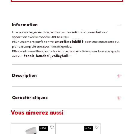
Information
Une nouvelle génération de chaussures Adidas femmes fait son
apparition avec le modèle UBERSONIC.
Pour un amorti parfait entre
amorti
et
stabilité
, c'est une chaussure qui
plaira à coup sûr aux sportives exigentes.
Elles sont conseillées par notre équipe de spécialistes pour tous vos sports
indoor :
tennis, handball, volleyball...
Description
Caractéristiques
Vous aimerez aussi
-20%
-10%