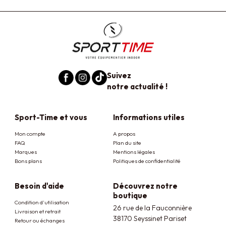
Suivez
notre actualité !
Sport-Time et vous
Informations utiles
Mon compte
A propos
FAQ
Plan du site
Marques
Mentions légales
Bons plans
Politiques de confidentialité
Besoin d'aide
Découvrez notre
boutique
Condition d'utilisation
26 rue de la Fauconnière
Livraison et retrait
38170 Seyssinet Pariset
Retour ou échanges