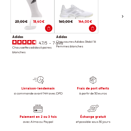
23,00 €
18,40 €
160,00 €
144,00 €
Adidas
Adidas
Chaussures Adidas Stabil 16
4.7
/
5
-
7
avis
Femmes blanches
Chaussettes adidas 6 paires
blanches
Livraison-lendemain
Frais de port offerts
si commande avant 14H avec DPD
à partir de 50 euros
Paiement en 2 ou 3 fois
Échange gratuit
avec Alma ou Paypal
et possible sous 30 jours