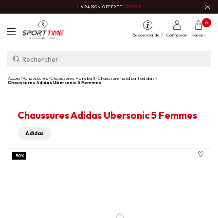
LIVRAISON OFFERTE
DÈS 50 €
0
Besoin d'aide ?
Connexion
Panier
Accueil
>
Chaussures
>
Chaussures Handball
>
Chaussure handball adidas
>
Chaussures Adidas Ubersonic 5 Femmes
Chaussures Adidas Ubersonic 5 Femmes
Adidas
-50%