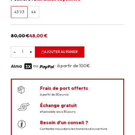
43 1/3
44
80,00 €
48,00 €
-
+
AJOUTER AU PANIER
ou
à partir de 100€
Frais de port offerts
à partir de 50 euros
Échange gratuit
et possible sous 30 jours
Besoin d’un conseil ?
Contactez nous dans les horaires d’ouverture