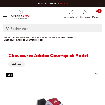
LIVRAISON OFFERTE
DÈS 50 €
0
Besoin d'aide ?
Connexion
Panier
Accueil
>
Chaussures
>
Chaussures Handball
>
Chaussure handball adidas
>
Chaussures Adidas Courtquick Padel
Chaussures Adidas Courtquick Padel
Adidas
-40%