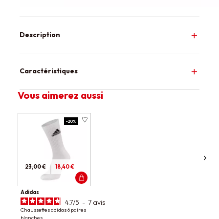
Description
Caractéristiques
Vous aimerez aussi
-20%
23,00 €
18,40 €
Adidas
4.7
/
5
-
7
avis
Chaussettes adidas 6 paires
blanches