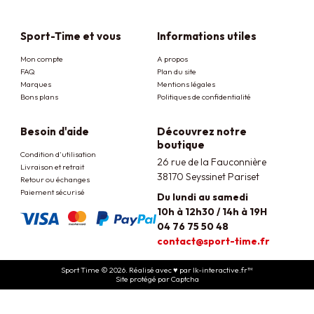
Sport-Time et vous
Informations utiles
Mon compte
A propos
FAQ
Plan du site
Marques
Mentions légales
Bons plans
Politiques de confidentialité
Besoin d'aide
Découvrez notre
boutique
Condition d'utilisation
26 rue de la Fauconnière
Livraison et retrait
38170 Seyssinet Pariset
Retour ou échanges
Paiement sécurisé
Du lundi au samedi
10h à 12h30 / 14h à 19H
04 76 75 50 48
contact@sport-time.fr
Sport Time © 2026. Réalisé avec ♥ par lk-interactive.fr™
Site protégé par Captcha