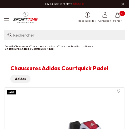
LIVRAISON OFFERTE
DÈS 50 €
0
Besoin d'aide ?
Connexion
Panier
Accueil
>
Chaussures
>
Chaussures Handball
>
Chaussure handball adidas
>
Chaussures Adidas Courtquick Padel
Chaussures Adidas Courtquick Padel
Adidas
-40%