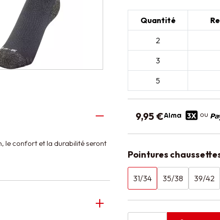
Quantité
Re
2
3
5
ou
9,95 €
le confort et la durabilité seront
Pointures chaussette
31/34
35/38
39/42