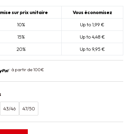
mise sur prix unitaire
Vous économisez
10%
Up to 1,99 €
15%
Up to 4,48 €
20%
Up to 9,95 €
à partir de 100€
s
43/46
47/50