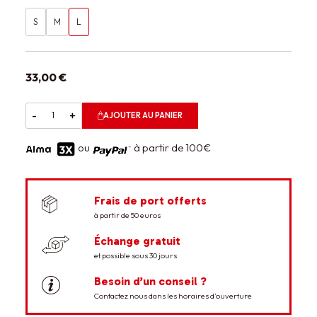
S
M
L
33,00 €
-
+
AJOUTER AU PANIER
ou
à partir de 100€
Frais de port offerts
à partir de 50 euros
Échange gratuit
et possible sous 30 jours
Besoin d’un conseil ?
Contactez nous dans les horaires d’ouverture