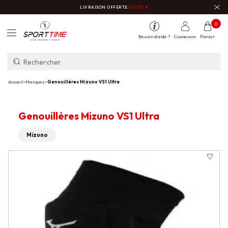
LIVRAISON OFFERTE
DÈS 50 €
0
Besoin d'aide ?
Connexion
Panier
Accueil
>
Marques
>
Genouillères Mizuno VS1 Ultra
Genouillères Mizuno VS1 Ultra
Mizuno