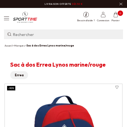
LIVRAISON OFFERTE
DÈS 50 €
0
Besoin d'aide ?
Connexion
Panier
Accueil
>
Marques
>
Sac à dos Errea Lynos marine/rouge
Sac à dos Errea Lynos marine/rouge
Errea
-30%