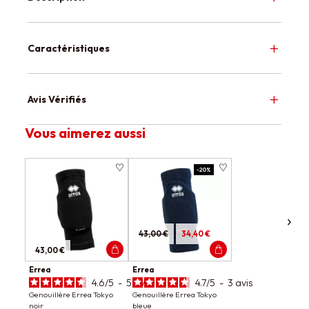
Caractéristiques
Avis Vérifiés
Vous aimerez aussi
-20%
43,00 €
34,40 €
43,00 €
Errea
Errea
4.6
/
5
-
5
avis
4.7
/
5
-
3
avis
Genouillère Errea Tokyo
Genouillère Errea Tokyo
noir
bleue