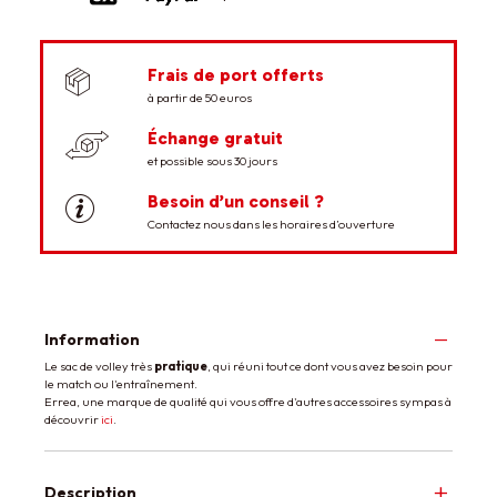
Frais de port offerts
à partir de 50 euros
Échange gratuit
et possible sous 30 jours
Besoin d’un conseil ?
Contactez nous dans les horaires d’ouverture
Information
Le sac de volley très
pratique
, qui réuni tout ce dont vous avez besoin pour
le match ou l'entraînement.
Errea, une marque de qualité qui vous offre d'autres accessoires sympas à
découvrir
ici
.
Description