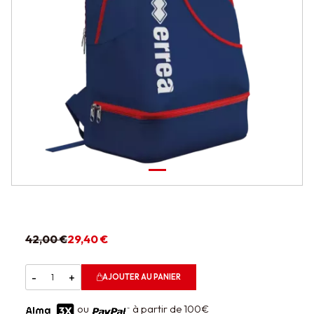
42,00 €
29,40 €
-
+
AJOUTER AU PANIER
ou
à partir de 100€