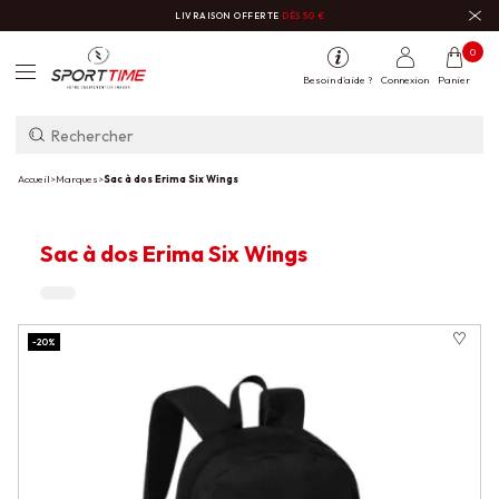
LIVRAISON OFFERTE
DÈS 50 €
0
Besoin d'aide ?
Connexion
Panier
Accueil
>
Marques
>
Sac à dos Erima Six Wings
Sac à dos Erima Six Wings
-20%