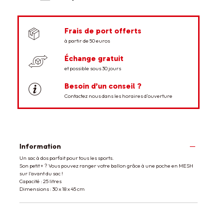
Frais de port offerts
à partir de 50 euros
Échange gratuit
et possible sous 30 jours
Besoin d’un conseil ?
Contactez nous dans les horaires d’ouverture
Information
Un sac à dos parfait pour tous les sports.
Son petit + ? Vous pouvez ranger votre ballon grâce à une poche en MESH
sur l'avant du sac !
Capacité : 25 litres
Dimensions : 30 x 18 x 45 cm