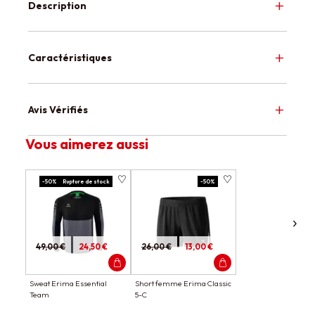
Description
Caractéristiques
Avis Vérifiés
Vous aimerez aussi
-50%
Rupture de stock
-50%
49,00 €
24,50 €
26,00 €
13,00 €
Sweat Erima Essential
Short femme Erima Classic
Team
5-C