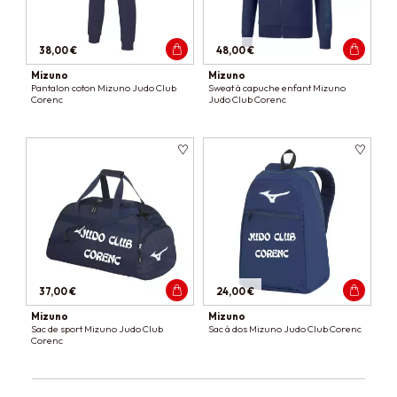
38,00 €
48,00 €
Mizuno
Mizuno
Pantalon coton Mizuno Judo Club
Sweat à capuche enfant Mizuno
Corenc
Judo Club Corenc
37,00 €
24,00 €
Mizuno
Mizuno
Sac de sport Mizuno Judo Club
Sac à dos Mizuno Judo Club Corenc
Corenc