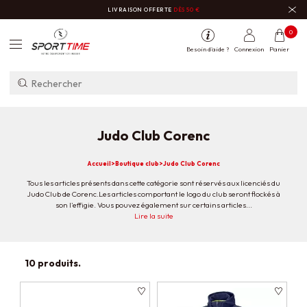
LIVRAISON OFFERTE
DÈS 50 €
0
Besoin d'aide ?
Connexion
Panier
Judo Club Corenc
Accueil
>
Boutique club
>
Judo Club Corenc
Tous les articles présents dans cette catégorie sont réservés aux licenciés du
Judo Club de Corenc.Les articles comportant le logo du club seront flockés à
son l'effigie. Vous pouvez également sur certains articles...
Tous les articles présents dans cette catégorie sont réservés aux licenciés du
Lire la suite
Judo Club de Corenc.
Les articles comportant le logo du club seront flockés à son l'effigie. Vous
pouvez également sur certains articles (maillots, sweats) faire marquer
10 produits.
votre nom dans le dos.
La procédure est expliquée sur la fiche des articles.
Pour toutes informations complémentaires, vous pouvez nous contacter au