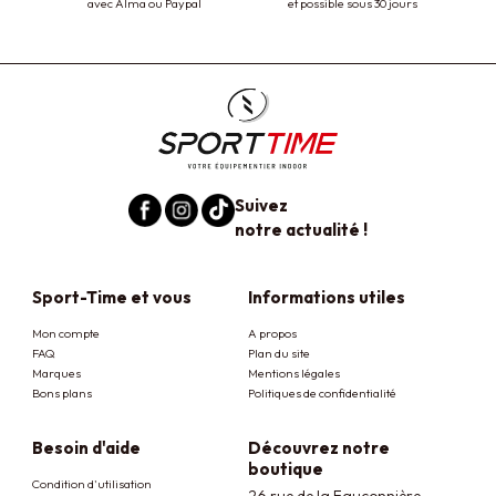
avec Alma ou Paypal
et possible sous 30 jours
Suivez
notre actualité !
Sport-Time et vous
Informations utiles
Mon compte
A propos
FAQ
Plan du site
Marques
Mentions légales
Bons plans
Politiques de confidentialité
Besoin d'aide
Découvrez notre
boutique
Condition d'utilisation
26 rue de la Fauconnière