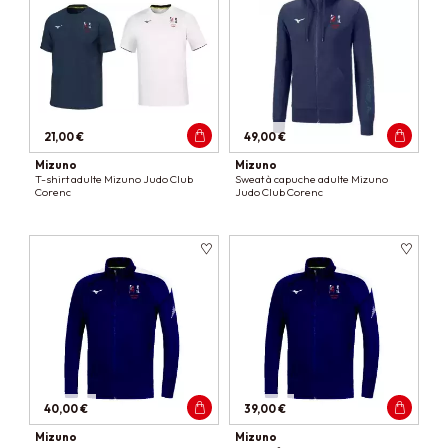
04 76 75 50 48 lors des horaires d'ouverture, ou par mail à contact@sport-
time.fr
Licenciés du Judo Club de Corenc, bonne visite sur notre site :)
21,00 €
49,00 €
Mizuno
Mizuno
T-shirt adulte Mizuno Judo Club
Sweat à capuche adulte Mizuno
Corenc
Judo Club Corenc
40,00 €
39,00 €
Mizuno
Mizuno