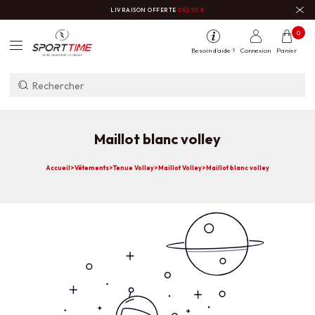
LIVRAISON OFFERTE
DÈS 50 €
0
Besoin d'aide ?
Connexion
Panier
Maillot blanc volley
Accueil
>
Vêtements
>
Tenue Volley
>
Maillot Volley
>
Maillot blanc volley